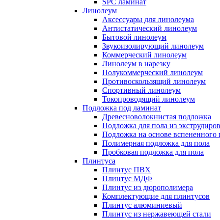
SPC ламинат
Линолеум
Аксессуары для линолеума
Антистатический линолеум
Бытовой линолеум
Звукоизолирующий линолеум
Коммерческий линолеум
Линолеум в нарезку
Полукоммерческий линолеум
Противоскользящий линолеум
Спортивный линолеум
Токопроводящий линолеум
Подложка под ламинат
Древесноволокнистая подложка
Подложка для пола из экструдиро
Подложка на основе вспененного 
Полимерная подложка для пола
Пробковая подложка для пола
Плинтуса
Плинтус ПВХ
Плинтус МДФ
Плинтус из дюрополимера
Комплектующие для плинтусов
Плинтус алюминиевый
Плинтус из нержавеющей стали