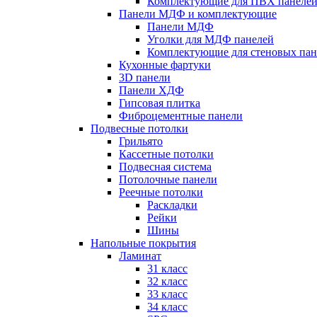
Комплектующие для ПВХ панеле
Панели МДФ и комплектующие
Панели МДФ
Уголки для МДФ панелей
Комплектующие для стеновых па
Кухонные фартуки
3D панели
Панели ХДФ
Гипсовая плитка
Фиброцементные панели
Подвесные потолки
Грильято
Кассетные потолки
Подвесная система
Потолочные панели
Реечные потолки
Раскладки
Рейки
Шины
Напольные покрытия
Ламинат
31 класс
32 класс
33 класс
34 класс