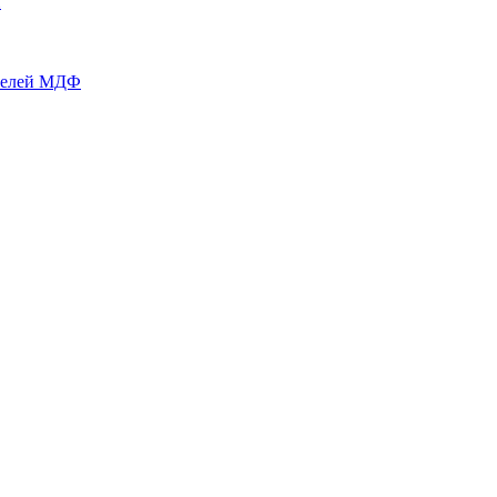
й
нелей МДФ