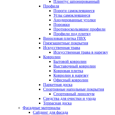
Плинтус шпонированный
Профиля
Пороги самоклеящиеся
Углы самоклеящиеся
Анодированные уголки
Порожки
Противоскользящие профили
Профили под плитку
Виниловая плитка ПВХ
Грязезащитные покрытия
Искусственная трава
Искусственная трава в нарезку
Ковролин
Бытовой ковролин
Выставочный ковролин
Ковровая плитка
Ковролин в нарезку
Офисный ковролин
Паркетная доска
Спортивные напольные покрытия
Спортивный линолеум
Средства для очистки и ухода
Террасная доска
Фасадные материалы
Сайдинг для фасада