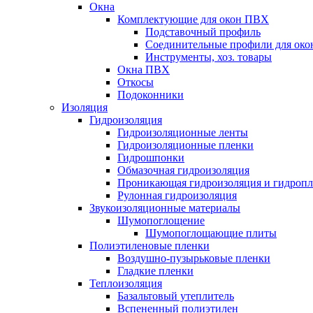
Окна
Комплектующие для окон ПВХ
Подставочный профиль
Соединительные профили для ок
Инструменты, хоз. товары
Окна ПВХ
Откосы
Подоконники
Изоляция
Гидроизоляция
Гидроизоляционные ленты
Гидроизоляционные пленки
Гидрошпонки
Обмазочная гидроизоляция
Проникающая гидроизоляция и гидроп
Рулонная гидроизоляция
Звукоизоляционные материалы
Шумопоглощение
Шумопоглощающие плиты
Полиэтиленовые пленки
Воздушно-пузырьковые пленки
Гладкие пленки
Теплоизоляция
Базальтовый утеплитель
Вспененный полиэтилен