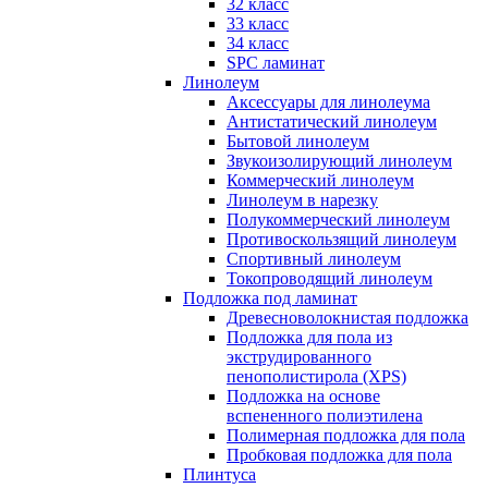
32 класс
33 класс
34 класс
SPC ламинат
Линолеум
Аксессуары для линолеума
Антистатический линолеум
Бытовой линолеум
Звукоизолирующий линолеум
Коммерческий линолеум
Линолеум в нарезку
Полукоммерческий линолеум
Противоскользящий линолеум
Спортивный линолеум
Токопроводящий линолеум
Подложка под ламинат
Древесноволокнистая подложка
Подложка для пола из
экструдированного
пенополистирола (XPS)
Подложка на основе
вспененного полиэтилена
Полимерная подложка для пола
Пробковая подложка для пола
Плинтуса