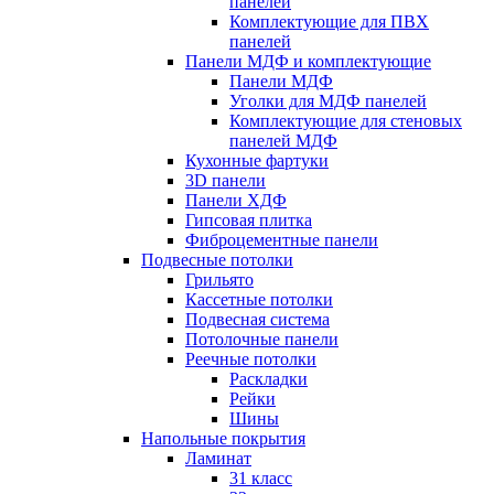
панелей
Комплектующие для ПВХ
панелей
Панели МДФ и комплектующие
Панели МДФ
Уголки для МДФ панелей
Комплектующие для стеновых
панелей МДФ
Кухонные фартуки
3D панели
Панели ХДФ
Гипсовая плитка
Фиброцементные панели
Подвесные потолки
Грильято
Кассетные потолки
Подвесная система
Потолочные панели
Реечные потолки
Раскладки
Рейки
Шины
Напольные покрытия
Ламинат
31 класс