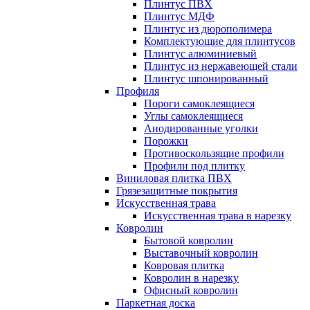
Плинтус ПВХ
Плинтус МДФ
Плинтус из дюрополимера
Комплектующие для плинтусов
Плинтус алюминиевый
Плинтус из нержавеющей стали
Плинтус шпонированный
Профиля
Пороги самоклеящиеся
Углы самоклеящиеся
Анодированные уголки
Порожки
Противоскользящие профили
Профили под плитку
Виниловая плитка ПВХ
Грязезащитные покрытия
Искусственная трава
Искусственная трава в нарезку
Ковролин
Бытовой ковролин
Выставочный ковролин
Ковровая плитка
Ковролин в нарезку
Офисный ковролин
Паркетная доска