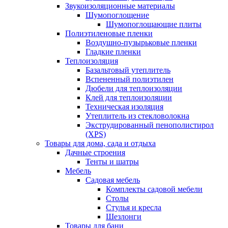
Звукоизоляционные материалы
Шумопоглощение
Шумопоглощающие плиты
Полиэтиленовые пленки
Воздушно-пузырьковые пленки
Гладкие пленки
Теплоизоляция
Базальтовый утеплитель
Вспененный полиэтилен
Дюбели для теплоизоляции
Клей для теплоизоляции
Техническая изоляция
Утеплитель из стекловолокна
Экструдированный пенополистирол
(XPS)
Товары для дома, сада и отдыха
Дачные строения
Тенты и шатры
Мебель
Садовая мебель
Комплекты садовой мебели
Столы
Стулья и кресла
Шезлонги
Товары для бани