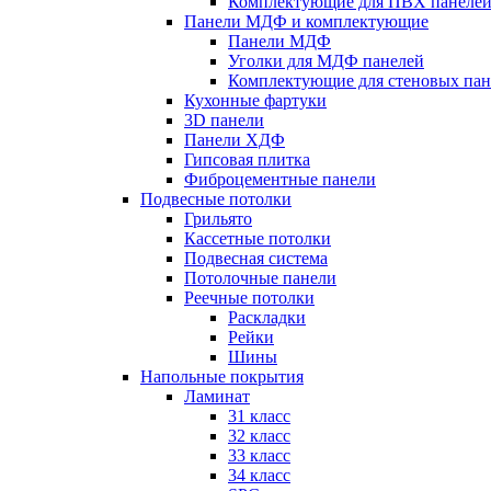
Комплектующие для ПВХ панеле
Панели МДФ и комплектующие
Панели МДФ
Уголки для МДФ панелей
Комплектующие для стеновых па
Кухонные фартуки
3D панели
Панели ХДФ
Гипсовая плитка
Фиброцементные панели
Подвесные потолки
Грильято
Кассетные потолки
Подвесная система
Потолочные панели
Реечные потолки
Раскладки
Рейки
Шины
Напольные покрытия
Ламинат
31 класс
32 класс
33 класс
34 класс