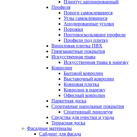
Плинтус шпонированный
Профиля
Пороги самоклеящиеся
Углы самоклеящиеся
Анодированные уголки
Порожки
Противоскользящие профили
Профили под плитку
Виниловая плитка ПВХ
Грязезащитные покрытия
Искусственная трава
Искусственная трава в нарезку
Ковролин
Бытовой ковролин
Выставочный ковролин
Ковровая плитка
Ковролин в нарезку
Офисный ковролин
Паркетная доска
Спортивные напольные покрытия
Спортивный линолеум
Средства для очистки и ухода
Террасная доска
Фасадные материалы
Сайдинг для фасада