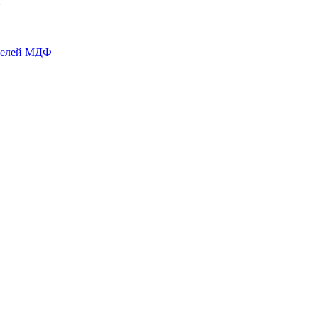
й
нелей МДФ