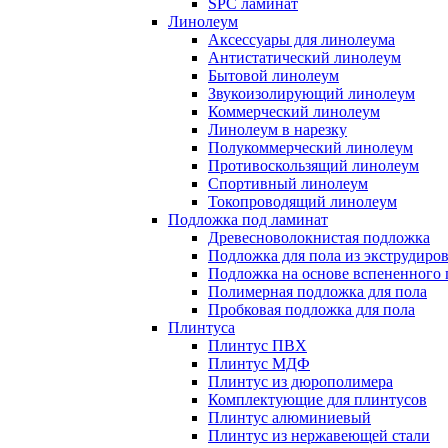
SPC ламинат
Линолеум
Аксессуары для линолеума
Антистатический линолеум
Бытовой линолеум
Звукоизолирующий линолеум
Коммерческий линолеум
Линолеум в нарезку
Полукоммерческий линолеум
Противоскользящий линолеум
Спортивный линолеум
Токопроводящий линолеум
Подложка под ламинат
Древесноволокнистая подложка
Подложка для пола из экструдиро
Подложка на основе вспененного 
Полимерная подложка для пола
Пробковая подложка для пола
Плинтуса
Плинтус ПВХ
Плинтус МДФ
Плинтус из дюрополимера
Комплектующие для плинтусов
Плинтус алюминиевый
Плинтус из нержавеющей стали