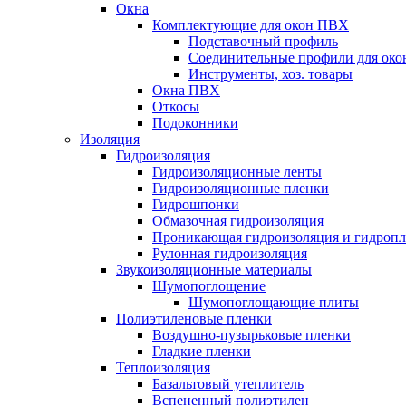
Окна
Комплектующие для окон ПВХ
Подставочный профиль
Соединительные профили для ок
Инструменты, хоз. товары
Окна ПВХ
Откосы
Подоконники
Изоляция
Гидроизоляция
Гидроизоляционные ленты
Гидроизоляционные пленки
Гидрошпонки
Обмазочная гидроизоляция
Проникающая гидроизоляция и гидроп
Рулонная гидроизоляция
Звукоизоляционные материалы
Шумопоглощение
Шумопоглощающие плиты
Полиэтиленовые пленки
Воздушно-пузырьковые пленки
Гладкие пленки
Теплоизоляция
Базальтовый утеплитель
Вспененный полиэтилен