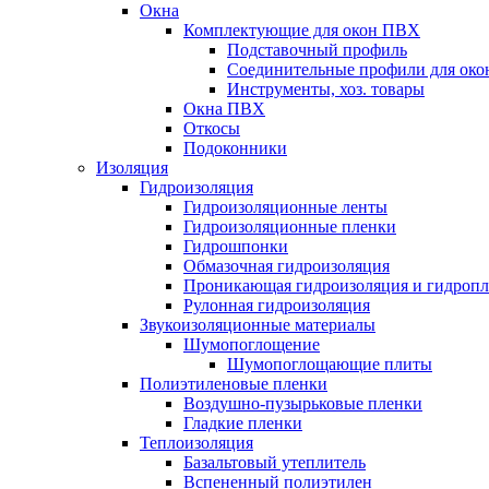
Окна
Комплектующие для окон ПВХ
Подставочный профиль
Соединительные профили для ок
Инструменты, хоз. товары
Окна ПВХ
Откосы
Подоконники
Изоляция
Гидроизоляция
Гидроизоляционные ленты
Гидроизоляционные пленки
Гидрошпонки
Обмазочная гидроизоляция
Проникающая гидроизоляция и гидроп
Рулонная гидроизоляция
Звукоизоляционные материалы
Шумопоглощение
Шумопоглощающие плиты
Полиэтиленовые пленки
Воздушно-пузырьковые пленки
Гладкие пленки
Теплоизоляция
Базальтовый утеплитель
Вспененный полиэтилен