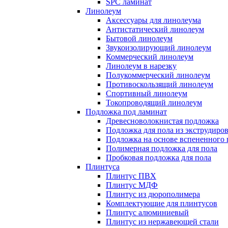
SPC ламинат
Линолеум
Аксессуары для линолеума
Антистатический линолеум
Бытовой линолеум
Звукоизолирующий линолеум
Коммерческий линолеум
Линолеум в нарезку
Полукоммерческий линолеум
Противоскользящий линолеум
Спортивный линолеум
Токопроводящий линолеум
Подложка под ламинат
Древесноволокнистая подложка
Подложка для пола из экструдиро
Подложка на основе вспененного 
Полимерная подложка для пола
Пробковая подложка для пола
Плинтуса
Плинтус ПВХ
Плинтус МДФ
Плинтус из дюрополимера
Комплектующие для плинтусов
Плинтус алюминиевый
Плинтус из нержавеющей стали