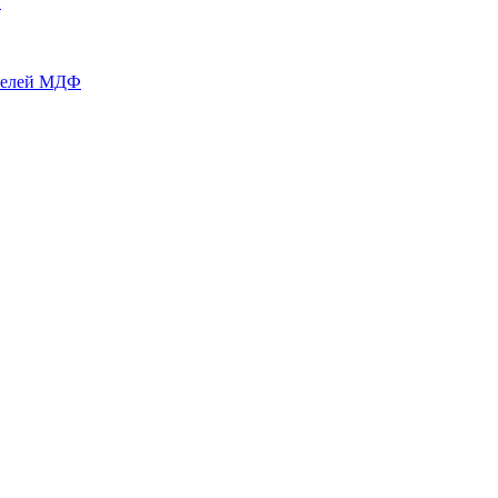
й
нелей МДФ