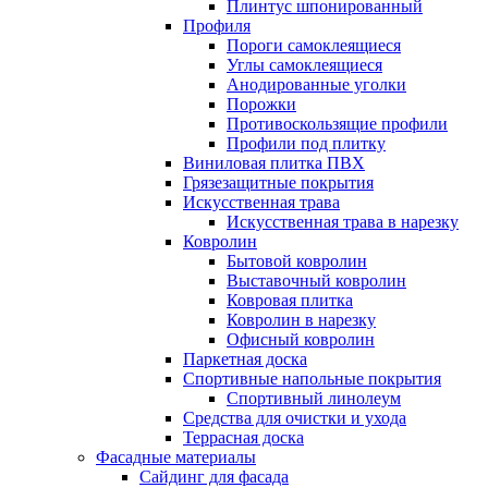
Плинтус шпонированный
Профиля
Пороги самоклеящиеся
Углы самоклеящиеся
Анодированные уголки
Порожки
Противоскользящие профили
Профили под плитку
Виниловая плитка ПВХ
Грязезащитные покрытия
Искусственная трава
Искусственная трава в нарезку
Ковролин
Бытовой ковролин
Выставочный ковролин
Ковровая плитка
Ковролин в нарезку
Офисный ковролин
Паркетная доска
Спортивные напольные покрытия
Спортивный линолеум
Средства для очистки и ухода
Террасная доска
Фасадные материалы
Сайдинг для фасада