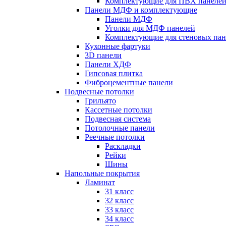
Комплектующие для ПВХ панеле
Панели МДФ и комплектующие
Панели МДФ
Уголки для МДФ панелей
Комплектующие для стеновых па
Кухонные фартуки
3D панели
Панели ХДФ
Гипсовая плитка
Фиброцементные панели
Подвесные потолки
Грильято
Кассетные потолки
Подвесная система
Потолочные панели
Реечные потолки
Раскладки
Рейки
Шины
Напольные покрытия
Ламинат
31 класс
32 класс
33 класс
34 класс