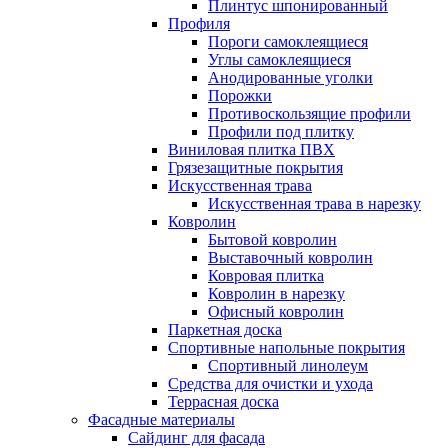
Плинтус шпонированный
Профиля
Пороги самоклеящиеся
Углы самоклеящиеся
Анодированные уголки
Порожки
Противоскользящие профили
Профили под плитку
Виниловая плитка ПВХ
Грязезащитные покрытия
Искусственная трава
Искусственная трава в нарезку
Ковролин
Бытовой ковролин
Выставочный ковролин
Ковровая плитка
Ковролин в нарезку
Офисный ковролин
Паркетная доска
Спортивные напольные покрытия
Спортивный линолеум
Средства для очистки и ухода
Террасная доска
Фасадные материалы
Сайдинг для фасада