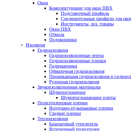
Окна
Комплектующие для окон ПВХ
Подставочный профиль
Соединительные профили для ок
Инструменты, хоз. товары
Окна ПВХ
Откосы
Подоконники
Изоляция
Гидроизоляция
Гидроизоляционные ленты
Гидроизоляционные пленки
Гидрошпонки
Обмазочная гидроизоляция
Проникающая гидроизоляция и гидроп
Рулонная гидроизоляция
Звукоизоляционные материалы
Шумопоглощение
Шумопоглощающие плиты
Полиэтиленовые пленки
Воздушно-пузырьковые пленки
Гладкие пленки
Теплоизоляция
Базальтовый утеплитель
Вспененный полиэтилен