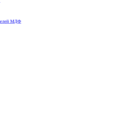
й
нелей МДФ