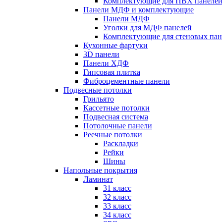
Комплектующие для ПВХ панеле
Панели МДФ и комплектующие
Панели МДФ
Уголки для МДФ панелей
Комплектующие для стеновых па
Кухонные фартуки
3D панели
Панели ХДФ
Гипсовая плитка
Фиброцементные панели
Подвесные потолки
Грильято
Кассетные потолки
Подвесная система
Потолочные панели
Реечные потолки
Раскладки
Рейки
Шины
Напольные покрытия
Ламинат
31 класс
32 класс
33 класс
34 класс