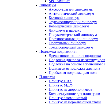
SPC ламинат
Линолеум
Аксессуары для линолеума
Антистатический линолеум
Бытовой линолеум
Звукоизолирующий линолеум
Коммерческий линолеум
Линолеум в нарезку
Полукоммерческий линолеум
Противоскользящий линолеум
Спортивный линолеум
Токопроводящий линолеум
Подложка под ламинат
Древесноволокнистая подложка
Подложка для пола из экструдиро
Подложка на основе вспененного 
Полимерная подложка для пола
Пробковая подложка для пола
Плинтуса
Плинтус ПВХ
Плинтус МДФ
Плинтус из дюрополимера
Комплектующие для плинтусов
Плинтус алюминиевый
Плинтус из нержавеющей стали