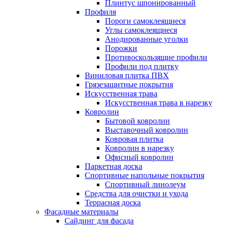
Плинтус шпонированный
Профиля
Пороги самоклеящиеся
Углы самоклеящиеся
Анодированные уголки
Порожки
Противоскользящие профили
Профили под плитку
Виниловая плитка ПВХ
Грязезащитные покрытия
Искусственная трава
Искусственная трава в нарезку
Ковролин
Бытовой ковролин
Выставочный ковролин
Ковровая плитка
Ковролин в нарезку
Офисный ковролин
Паркетная доска
Спортивные напольные покрытия
Спортивный линолеум
Средства для очистки и ухода
Террасная доска
Фасадные материалы
Сайдинг для фасада