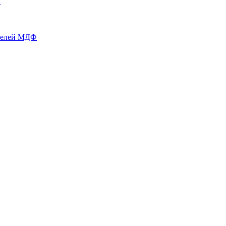
й
нелей МДФ