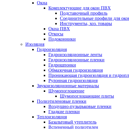
Окна
Комплектующие для окон ПВХ
Подставочный профиль
Соединительные профили для ок
Инструменты, хоз. товары
Окна ПВХ
Откосы
Подоконники
Изоляция
Гидроизоляция
Гидроизоляционные ленты
Гидроизоляционные пленки
Гидрошпонки
Обмазочная гидроизоляция
Проникающая гидроизоляция и гидроп
Рулонная гидроизоляция
Звукоизоляционные материалы
Шумопоглощение
Шумопоглощающие плиты
Полиэтиленовые пленки
Воздушно-пузырьковые пленки
Гладкие пленки
Теплоизоляция
Базальтовый утеплитель
Вспененный полиэтилен