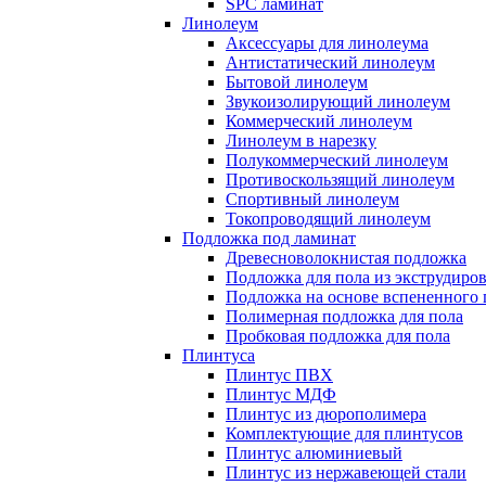
SPC ламинат
Линолеум
Аксессуары для линолеума
Антистатический линолеум
Бытовой линолеум
Звукоизолирующий линолеум
Коммерческий линолеум
Линолеум в нарезку
Полукоммерческий линолеум
Противоскользящий линолеум
Спортивный линолеум
Токопроводящий линолеум
Подложка под ламинат
Древесноволокнистая подложка
Подложка для пола из экструдиро
Подложка на основе вспененного 
Полимерная подложка для пола
Пробковая подложка для пола
Плинтуса
Плинтус ПВХ
Плинтус МДФ
Плинтус из дюрополимера
Комплектующие для плинтусов
Плинтус алюминиевый
Плинтус из нержавеющей стали