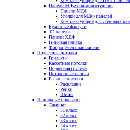
Комплектующие для ПВХ панеле
Панели МДФ и комплектующие
Панели МДФ
Уголки для МДФ панелей
Комплектующие для стеновых па
Кухонные фартуки
3D панели
Панели ХДФ
Гипсовая плитка
Фиброцементные панели
Подвесные потолки
Грильято
Кассетные потолки
Подвесная система
Потолочные панели
Реечные потолки
Раскладки
Рейки
Шины
Напольные покрытия
Ламинат
31 класс
32 класс
33 класс
34 класс