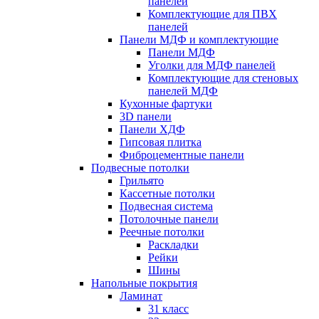
панелей
Комплектующие для ПВХ
панелей
Панели МДФ и комплектующие
Панели МДФ
Уголки для МДФ панелей
Комплектующие для стеновых
панелей МДФ
Кухонные фартуки
3D панели
Панели ХДФ
Гипсовая плитка
Фиброцементные панели
Подвесные потолки
Грильято
Кассетные потолки
Подвесная система
Потолочные панели
Реечные потолки
Раскладки
Рейки
Шины
Напольные покрытия
Ламинат
31 класс