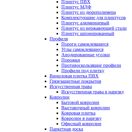
Плинтус ПВХ
Плинтус МДФ
Плинтус из дюрополимера
Комплектующие для плинтусов
Плинтус алюминиевый
Плинтус из нержавеющей стали
Плинтус шпонированный
Профиля
Пороги самоклеящиеся
Углы самоклеящиеся
Анодированные уголки
Порожки
Противоскользящие профили
Профили под плитку
Виниловая плитка ПВХ
Грязезащитные покрытия
Искусственная трава
Искусственная трава в нарезку
Ковролин
Бытовой ковролин
Выставочный ковролин
Ковровая плитка
Ковролин в нарезку
Офисный ковролин
Паркетная доска