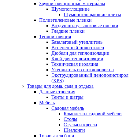
Звукоизоляционные материалы
Шумопоглощение
Шумопоглощающие плиты
Полиэтиленовые пленки
Воздушно-пузырьковые пленки
Гладкие пленки
Теплоизоляция
Базальтовый утеплитель
Вспененный полиэтилен
Дюбели для теплоизоляции
Клей для теплоизоляции
Техническая изоляция
Утеплитель из стекловолокна
Экструдированный пенополистирол
(XPS)
Товары для дома, сада и отдыха
Дачные строения
Тенты и шатры
Мебель
Садовая мебель
Комплекты садовой мебели
Столы
Стулья и кресла
Шезлонги
Товары для бани