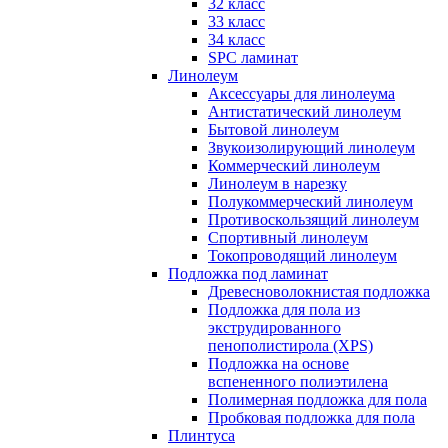
32 класс
33 класс
34 класс
SPC ламинат
Линолеум
Аксессуары для линолеума
Антистатический линолеум
Бытовой линолеум
Звукоизолирующий линолеум
Коммерческий линолеум
Линолеум в нарезку
Полукоммерческий линолеум
Противоскользящий линолеум
Спортивный линолеум
Токопроводящий линолеум
Подложка под ламинат
Древесноволокнистая подложка
Подложка для пола из
экструдированного
пенополистирола (XPS)
Подложка на основе
вспененного полиэтилена
Полимерная подложка для пола
Пробковая подложка для пола
Плинтуса