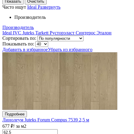
Часто ищут
Ideal
Развернуть
Производитель
Производитель
Ideal
IVC
Juteks
Tarkett
Русторэласт
Синтерос
Эталон
Сортировать по:
Показывать по:
Добавить в избранное
Убрать из избранного
Подробнее
Линолеум Juteks Forum Compus 7539 2,5 м
677 ₽
/ за м2