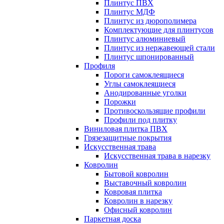
Плинтус ПВХ
Плинтус МДФ
Плинтус из дюрополимера
Комплектующие для плинтусов
Плинтус алюминиевый
Плинтус из нержавеющей стали
Плинтус шпонированный
Профиля
Пороги самоклеящиеся
Углы самоклеящиеся
Анодированные уголки
Порожки
Противоскользящие профили
Профили под плитку
Виниловая плитка ПВХ
Грязезащитные покрытия
Искусственная трава
Искусственная трава в нарезку
Ковролин
Бытовой ковролин
Выставочный ковролин
Ковровая плитка
Ковролин в нарезку
Офисный ковролин
Паркетная доска