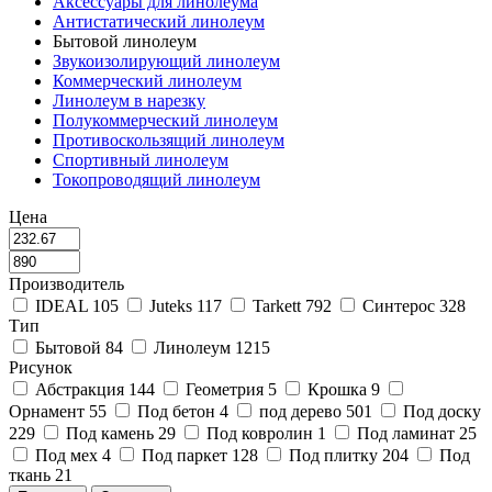
Аксессуары для линолеума
Антистатический линолеум
Бытовой линолеум
Звукоизолирующий линолеум
Коммерческий линолеум
Линолеум в нарезку
Полукоммерческий линолеум
Противоскользящий линолеум
Спортивный линолеум
Токопроводящий линолеум
Цена
Производитель
IDEAL
105
Juteks
117
Tarkett
792
Синтерос
328
Тип
Бытовой
84
Линолеум
1215
Рисунок
Абстракция
144
Геометрия
5
Крошка
9
Орнамент
55
Под бетон
4
под дерево
501
Под доску
229
Под камень
29
Под ковролин
1
Под ламинат
25
Под мех
4
Под паркет
128
Под плитку
204
Под
ткань
21