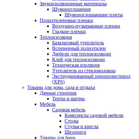
Звукоизоляционные материалы
Шумопоглощение
Шумопоглощающие плиты
Полиэтиленовые пленки
Воздушно-пузырьковые пленки
Гладкие пленки
Теплоизоляция
Базальтовый утеплитель
Вспененный полиэтилен
Дюбели для теплоизоляции
Клей для теплоизоляции
Техническая изоляция
Утеплитель из стекловолокна
Экструдированный пенополистирол
(XPS)
Товары для дома, сада и отдыха
Дачные строения
Тенты и шатры
Мебель
Садовая мебель
Комплекты садовой мебели
Столы
Стулья и кресла
Шезлонги
Товары для бани