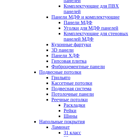
панелей
Комплектующие для ПВХ
панелей
Панели МДФ и комплектующие
Панели МДФ
Уголки для МДФ панелей
Комплектующие для стеновых
панелей МДФ
Кухонные фартуки
3D панели
Панели ХДФ
Гипсовая плитка
Фиброцементные панели
Подвесные потолки
Грильято
Кассетные потолки
Подвесная система
Потолочные панели
Реечные потолки
Раскладки
Рейки
Шины
Напольные покрытия
Ламинат
31 класс