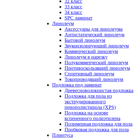
32 класс
33 класс
34 класс
SPC ламинат
Линолеум
Аксессуары для линолеума
Антистатический линолеум
Бытовой линолеум
Звукоизолирующий линолеум
Коммерческий линолеум
Линолеум в нарезку
Полукоммерческий линолеум
Противоскользящий линолеум
Спортивный линолеум
Токопроводящий линолеум
Подложка под ламинат
Древесноволокнистая подложка
Подложка для пола из
экструдированного
пенополистирола (XPS)
Подложка на основе
вспененного полиэтилена
Полимерная подложка для пола
Пробковая подложка для пола
Плинтуса