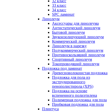
32 класс
33 класс
34 класс
SPC ламинат
Линолеум
Аксессуары для линолеума
Антистатический линолеум
Бытовой линолеум
Звукоизолирующий линолеум
Коммерческий линолеум
Линолеум в нарезку
Полукоммерческий линолеум
Противоскользящий линолеум
Спортивный линолеум
Токопроводящий линолеум
Подложка под ламинат
Древесноволокнистая подложка
Подложка для пола из
экструдированного
пенополистирола (XPS)
Подложка на основе
вспененного полиэтилена
Полимерная подложка для пола
Пробковая подложка для пола
Плинтуса