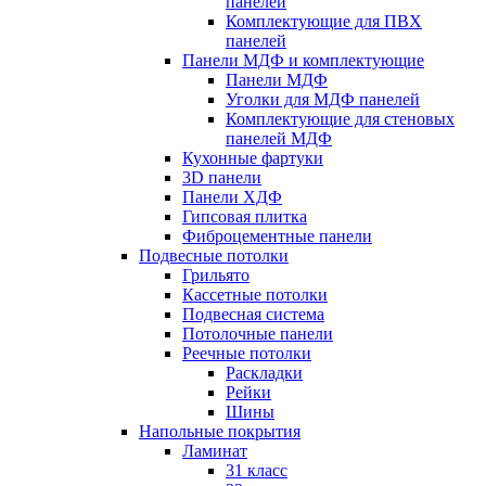
панелей
Комплектующие для ПВХ
панелей
Панели МДФ и комплектующие
Панели МДФ
Уголки для МДФ панелей
Комплектующие для стеновых
панелей МДФ
Кухонные фартуки
3D панели
Панели ХДФ
Гипсовая плитка
Фиброцементные панели
Подвесные потолки
Грильято
Кассетные потолки
Подвесная система
Потолочные панели
Реечные потолки
Раскладки
Рейки
Шины
Напольные покрытия
Ламинат
31 класс