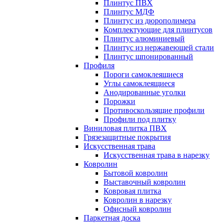
Плинтус ПВХ
Плинтус МДФ
Плинтус из дюрополимера
Комплектующие для плинтусов
Плинтус алюминиевый
Плинтус из нержавеющей стали
Плинтус шпонированный
Профиля
Пороги самоклеящиеся
Углы самоклеящиеся
Анодированные уголки
Порожки
Противоскользящие профили
Профили под плитку
Виниловая плитка ПВХ
Грязезащитные покрытия
Искусственная трава
Искусственная трава в нарезку
Ковролин
Бытовой ковролин
Выставочный ковролин
Ковровая плитка
Ковролин в нарезку
Офисный ковролин
Паркетная доска