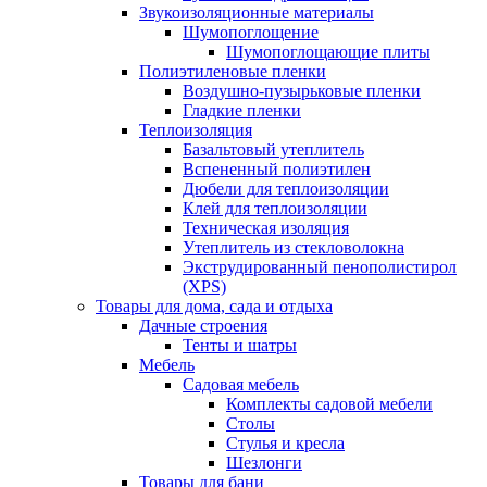
Звукоизоляционные материалы
Шумопоглощение
Шумопоглощающие плиты
Полиэтиленовые пленки
Воздушно-пузырьковые пленки
Гладкие пленки
Теплоизоляция
Базальтовый утеплитель
Вспененный полиэтилен
Дюбели для теплоизоляции
Клей для теплоизоляции
Техническая изоляция
Утеплитель из стекловолокна
Экструдированный пенополистирол
(XPS)
Товары для дома, сада и отдыха
Дачные строения
Тенты и шатры
Мебель
Садовая мебель
Комплекты садовой мебели
Столы
Стулья и кресла
Шезлонги
Товары для бани