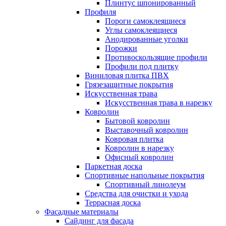
Плинтус шпонированный
Профиля
Пороги самоклеящиеся
Углы самоклеящиеся
Анодированные уголки
Порожки
Противоскользящие профили
Профили под плитку
Виниловая плитка ПВХ
Грязезащитные покрытия
Искусственная трава
Искусственная трава в нарезку
Ковролин
Бытовой ковролин
Выставочный ковролин
Ковровая плитка
Ковролин в нарезку
Офисный ковролин
Паркетная доска
Спортивные напольные покрытия
Спортивный линолеум
Средства для очистки и ухода
Террасная доска
Фасадные материалы
Сайдинг для фасада