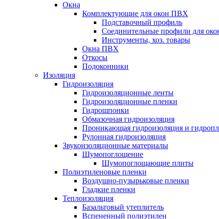
Окна
Комплектующие для окон ПВХ
Подставочный профиль
Соединительные профили для ок
Инструменты, хоз. товары
Окна ПВХ
Откосы
Подоконники
Изоляция
Гидроизоляция
Гидроизоляционные ленты
Гидроизоляционные пленки
Гидрошпонки
Обмазочная гидроизоляция
Проникающая гидроизоляция и гидроп
Рулонная гидроизоляция
Звукоизоляционные материалы
Шумопоглощение
Шумопоглощающие плиты
Полиэтиленовые пленки
Воздушно-пузырьковые пленки
Гладкие пленки
Теплоизоляция
Базальтовый утеплитель
Вспененный полиэтилен