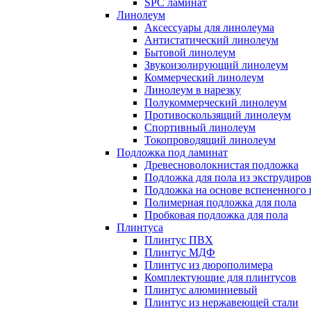
SPC ламинат
Линолеум
Аксессуары для линолеума
Антистатический линолеум
Бытовой линолеум
Звукоизолирующий линолеум
Коммерческий линолеум
Линолеум в нарезку
Полукоммерческий линолеум
Противоскользящий линолеум
Спортивный линолеум
Токопроводящий линолеум
Подложка под ламинат
Древесноволокнистая подложка
Подложка для пола из экструдиро
Подложка на основе вспененного 
Полимерная подложка для пола
Пробковая подложка для пола
Плинтуса
Плинтус ПВХ
Плинтус МДФ
Плинтус из дюрополимера
Комплектующие для плинтусов
Плинтус алюминиевый
Плинтус из нержавеющей стали