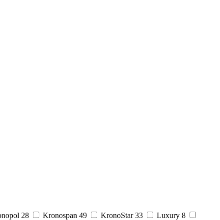
onopol
28
Kronospan
49
KronoStar
33
Luxury
8