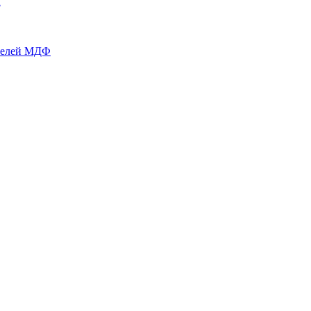
й
нелей МДФ