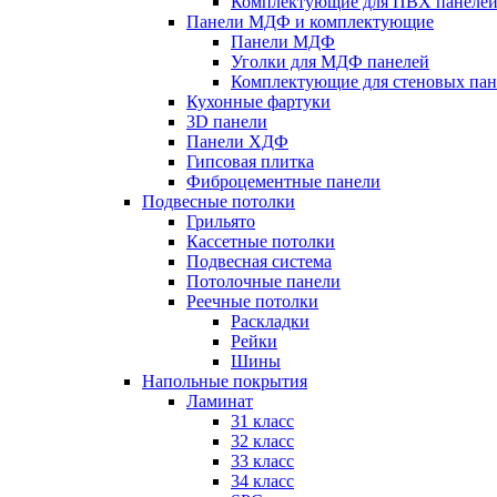
Комплектующие для ПВХ панеле
Панели МДФ и комплектующие
Панели МДФ
Уголки для МДФ панелей
Комплектующие для стеновых па
Кухонные фартуки
3D панели
Панели ХДФ
Гипсовая плитка
Фиброцементные панели
Подвесные потолки
Грильято
Кассетные потолки
Подвесная система
Потолочные панели
Реечные потолки
Раскладки
Рейки
Шины
Напольные покрытия
Ламинат
31 класс
32 класс
33 класс
34 класс