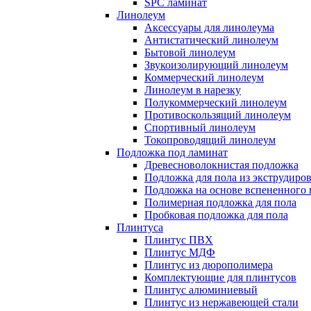
SPC ламинат
Линолеум
Аксессуары для линолеума
Антистатический линолеум
Бытовой линолеум
Звукоизолирующий линолеум
Коммерческий линолеум
Линолеум в нарезку
Полукоммерческий линолеум
Противоскользящий линолеум
Спортивный линолеум
Токопроводящий линолеум
Подложка под ламинат
Древесноволокнистая подложка
Подложка для пола из экструдиро
Подложка на основе вспененного 
Полимерная подложка для пола
Пробковая подложка для пола
Плинтуса
Плинтус ПВХ
Плинтус МДФ
Плинтус из дюрополимера
Комплектующие для плинтусов
Плинтус алюминиевый
Плинтус из нержавеющей стали