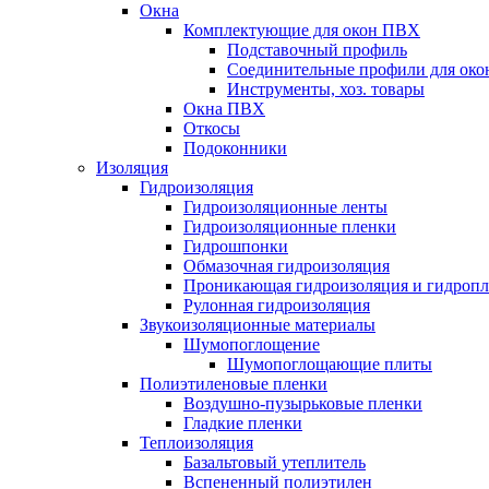
Окна
Комплектующие для окон ПВХ
Подставочный профиль
Соединительные профили для ок
Инструменты, хоз. товары
Окна ПВХ
Откосы
Подоконники
Изоляция
Гидроизоляция
Гидроизоляционные ленты
Гидроизоляционные пленки
Гидрошпонки
Обмазочная гидроизоляция
Проникающая гидроизоляция и гидроп
Рулонная гидроизоляция
Звукоизоляционные материалы
Шумопоглощение
Шумопоглощающие плиты
Полиэтиленовые пленки
Воздушно-пузырьковые пленки
Гладкие пленки
Теплоизоляция
Базальтовый утеплитель
Вспененный полиэтилен