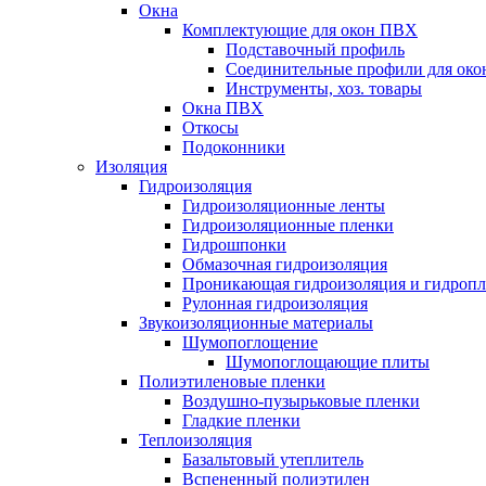
Окна
Комплектующие для окон ПВХ
Подставочный профиль
Соединительные профили для ок
Инструменты, хоз. товары
Окна ПВХ
Откосы
Подоконники
Изоляция
Гидроизоляция
Гидроизоляционные ленты
Гидроизоляционные пленки
Гидрошпонки
Обмазочная гидроизоляция
Проникающая гидроизоляция и гидроп
Рулонная гидроизоляция
Звукоизоляционные материалы
Шумопоглощение
Шумопоглощающие плиты
Полиэтиленовые пленки
Воздушно-пузырьковые пленки
Гладкие пленки
Теплоизоляция
Базальтовый утеплитель
Вспененный полиэтилен