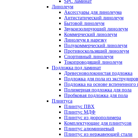
SPC ламинат
Линолеум
Аксессуары для линолеума
Антистатический линолеум
Бытовой линолеум
Звукоизолирующий линолеум
Коммерческий линолеум
Линолеум в нарезку
Полукоммерческий линолеум
Противоскользящий линолеум
Спортивный линолеум
Токопроводящий линолеум
Подложка под ламинат
Древесноволокнистая подложка
Подложка для пола из экструдиро
Подложка на основе вспененного 
Полимерная подложка для пола
Пробковая подложка для пола
Плинтуса
Плинтус ПВХ
Плинтус МДФ
Плинтус из дюрополимера
Комплектующие для плинтусов
Плинтус алюминиевый
Плинтус из нержавеющей стали