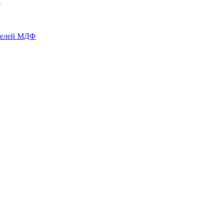
й
нелей МДФ