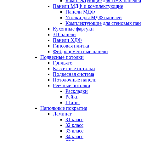
Комплектующие для ПВХ панеле
Панели МДФ и комплектующие
Панели МДФ
Уголки для МДФ панелей
Комплектующие для стеновых па
Кухонные фартуки
3D панели
Панели ХДФ
Гипсовая плитка
Фиброцементные панели
Подвесные потолки
Грильято
Кассетные потолки
Подвесная система
Потолочные панели
Реечные потолки
Раскладки
Рейки
Шины
Напольные покрытия
Ламинат
31 класс
32 класс
33 класс
34 класс