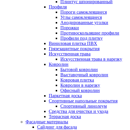
Плинтус шпонированный
Профиля
Пороги самоклеящиеся
Углы самоклеящиеся
Анодированные уголки
Порожки
Противоскользящие профили
Профили под плитку
Виниловая плитка ПВХ
Грязезащитные покрытия
Искусственная трава
Искусственная трава в нарезку
Ковролин
Бытовой ковролин
Выставочный ковролин
Ковровая плитка
Ковролин в нарезку
Офисный ковролин
Паркетная доска
Спортивные напольные покрытия
Спортивный линолеум
Средства для очистки и ухода
Террасная доска
Фасадные материалы
Сайдинг для фасада