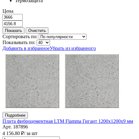
Термозащита
Цена
Сортировать по:
Показывать по:
Добавить в избранное
Убрать из избранного
Подробнее
Плита фиброцементная LTM Flamma Гигант 1200х1200х9 мм
Арт. 187896
4 156.80 ₽
/ за шт