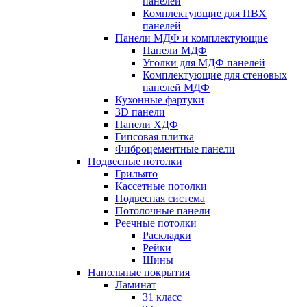
панелей
Комплектующие для ПВХ
панелей
Панели МДФ и комплектующие
Панели МДФ
Уголки для МДФ панелей
Комплектующие для стеновых
панелей МДФ
Кухонные фартуки
3D панели
Панели ХДФ
Гипсовая плитка
Фиброцементные панели
Подвесные потолки
Грильято
Кассетные потолки
Подвесная система
Потолочные панели
Реечные потолки
Раскладки
Рейки
Шины
Напольные покрытия
Ламинат
31 класс