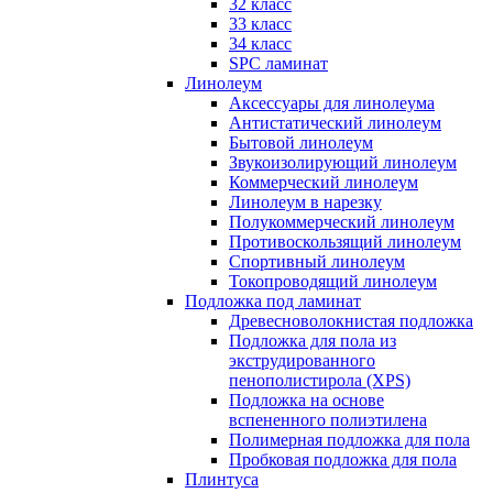
32 класс
33 класс
34 класс
SPC ламинат
Линолеум
Аксессуары для линолеума
Антистатический линолеум
Бытовой линолеум
Звукоизолирующий линолеум
Коммерческий линолеум
Линолеум в нарезку
Полукоммерческий линолеум
Противоскользящий линолеум
Спортивный линолеум
Токопроводящий линолеум
Подложка под ламинат
Древесноволокнистая подложка
Подложка для пола из
экструдированного
пенополистирола (XPS)
Подложка на основе
вспененного полиэтилена
Полимерная подложка для пола
Пробковая подложка для пола
Плинтуса