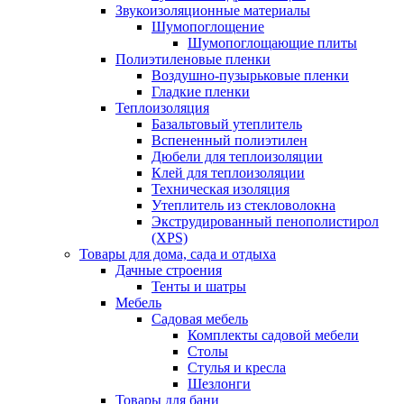
Звукоизоляционные материалы
Шумопоглощение
Шумопоглощающие плиты
Полиэтиленовые пленки
Воздушно-пузырьковые пленки
Гладкие пленки
Теплоизоляция
Базальтовый утеплитель
Вспененный полиэтилен
Дюбели для теплоизоляции
Клей для теплоизоляции
Техническая изоляция
Утеплитель из стекловолокна
Экструдированный пенополистирол
(XPS)
Товары для дома, сада и отдыха
Дачные строения
Тенты и шатры
Мебель
Садовая мебель
Комплекты садовой мебели
Столы
Стулья и кресла
Шезлонги
Товары для бани