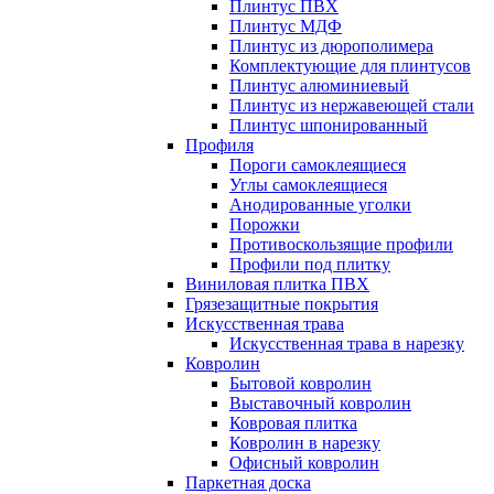
Плинтус ПВХ
Плинтус МДФ
Плинтус из дюрополимера
Комплектующие для плинтусов
Плинтус алюминиевый
Плинтус из нержавеющей стали
Плинтус шпонированный
Профиля
Пороги самоклеящиеся
Углы самоклеящиеся
Анодированные уголки
Порожки
Противоскользящие профили
Профили под плитку
Виниловая плитка ПВХ
Грязезащитные покрытия
Искусственная трава
Искусственная трава в нарезку
Ковролин
Бытовой ковролин
Выставочный ковролин
Ковровая плитка
Ковролин в нарезку
Офисный ковролин
Паркетная доска