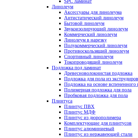
SPC ламинат
Линолеум
Аксессуары для линолеума
Антистатический линолеум
Бытовой линолеум
Звукоизолирующий линолеум
Коммерческий линолеум
Линолеум в нарезку
Полукоммерческий линолеум
Противоскользящий линолеум
Спортивный линолеум
Токопроводящий линолеум
Подложка под ламинат
Древесноволокнистая подложка
Подложка для пола из экструдиро
Подложка на основе вспененного 
Полимерная подложка для пола
Пробковая подложка для пола
Плинтуса
Плинтус ПВХ
Плинтус МДФ
Плинтус из дюрополимера
Комплектующие для плинтусов
Плинтус алюминиевый
Плинтус из нержавеющей стали