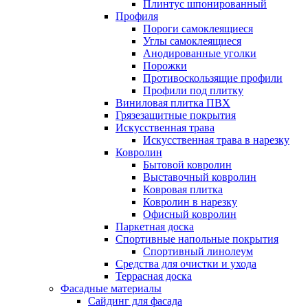
Плинтус шпонированный
Профиля
Пороги самоклеящиеся
Углы самоклеящиеся
Анодированные уголки
Порожки
Противоскользящие профили
Профили под плитку
Виниловая плитка ПВХ
Грязезащитные покрытия
Искусственная трава
Искусственная трава в нарезку
Ковролин
Бытовой ковролин
Выставочный ковролин
Ковровая плитка
Ковролин в нарезку
Офисный ковролин
Паркетная доска
Спортивные напольные покрытия
Спортивный линолеум
Средства для очистки и ухода
Террасная доска
Фасадные материалы
Сайдинг для фасада