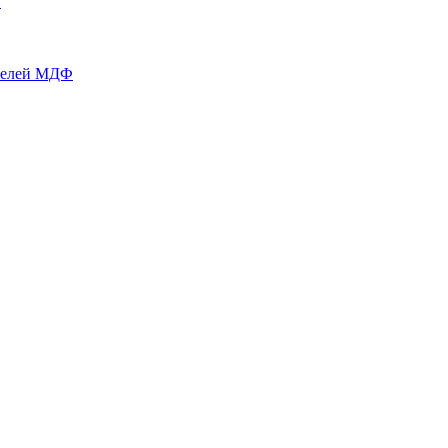
й
нелей МДФ