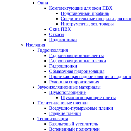
Окна
Комплектующие для окон ПВХ
Подставочный профиль
Соединительные профили для ок
Инструменты, хоз. товары
Окна ПВХ
Откосы
Подоконники
Изоляция
Гидроизоляция
Гидроизоляционные ленты
Гидроизоляционные пленки
Гидрошпонки
Обмазочная гидроизоляция
Проникающая гидроизоляция и гидроп
Рулонная гидроизоляция
Звукоизоляционные материалы
Шумопоглощение
Шумопоглощающие плиты
Полиэтиленовые пленки
Воздушно-пузырьковые пленки
Гладкие пленки
Теплоизоляция
Базальтовый утеплитель
Вспененный полиэтилен