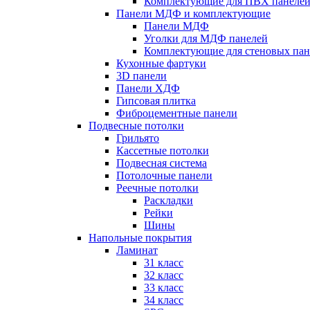
Комплектующие для ПВХ панеле
Панели МДФ и комплектующие
Панели МДФ
Уголки для МДФ панелей
Комплектующие для стеновых па
Кухонные фартуки
3D панели
Панели ХДФ
Гипсовая плитка
Фиброцементные панели
Подвесные потолки
Грильято
Кассетные потолки
Подвесная система
Потолочные панели
Реечные потолки
Раскладки
Рейки
Шины
Напольные покрытия
Ламинат
31 класс
32 класс
33 класс
34 класс