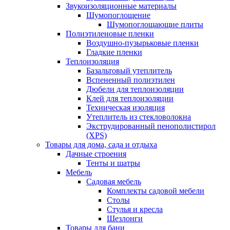
Звукоизоляционные материалы
Шумопоглощение
Шумопоглощающие плиты
Полиэтиленовые пленки
Воздушно-пузырьковые пленки
Гладкие пленки
Теплоизоляция
Базальтовый утеплитель
Вспененный полиэтилен
Дюбели для теплоизоляции
Клей для теплоизоляции
Техническая изоляция
Утеплитель из стекловолокна
Экструдированный пенополистирол
(XPS)
Товары для дома, сада и отдыха
Дачные строения
Тенты и шатры
Мебель
Садовая мебель
Комплекты садовой мебели
Столы
Стулья и кресла
Шезлонги
Товары для бани