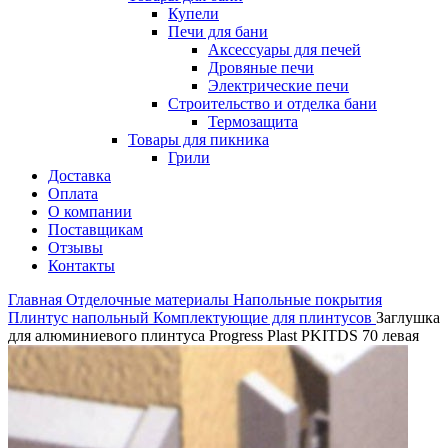
Купели
Печи для бани
Аксессуары для печей
Дровяные печи
Электрические печи
Строительство и отделка бани
Термозащита
Товары для пикника
Грили
Доставка
Оплата
О компании
Поставщикам
Отзывы
Контакты
Главная
Отделочные материалы
Напольные покрытия
Плинтус напольный
Комплектующие для плинтусов
Заглушка
для алюминиевого плинтуса Progress Plast PKITDS 70 левая