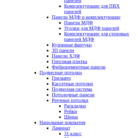
панелей
Комплектующие для ПВХ
панелей
Панели МДФ и комплектующие
Панели МДФ
Уголки для МДФ панелей
Комплектующие для стеновых
панелей МДФ
Кухонные фартуки
3D панели
Панели ХДФ
Гипсовая плитка
Фиброцементные панели
Подвесные потолки
Грильято
Кассетные потолки
Подвесная система
Потолочные панели
Реечные потолки
Раскладки
Рейки
Шины
Напольные покрытия
Ламинат
31 класс