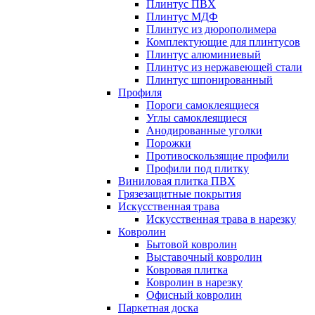
Плинтус ПВХ
Плинтус МДФ
Плинтус из дюрополимера
Комплектующие для плинтусов
Плинтус алюминиевый
Плинтус из нержавеющей стали
Плинтус шпонированный
Профиля
Пороги самоклеящиеся
Углы самоклеящиеся
Анодированные уголки
Порожки
Противоскользящие профили
Профили под плитку
Виниловая плитка ПВХ
Грязезащитные покрытия
Искусственная трава
Искусственная трава в нарезку
Ковролин
Бытовой ковролин
Выставочный ковролин
Ковровая плитка
Ковролин в нарезку
Офисный ковролин
Паркетная доска