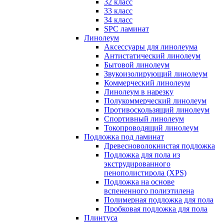
32 класс
33 класс
34 класс
SPC ламинат
Линолеум
Аксессуары для линолеума
Антистатический линолеум
Бытовой линолеум
Звукоизолирующий линолеум
Коммерческий линолеум
Линолеум в нарезку
Полукоммерческий линолеум
Противоскользящий линолеум
Спортивный линолеум
Токопроводящий линолеум
Подложка под ламинат
Древесноволокнистая подложка
Подложка для пола из
экструдированного
пенополистирола (XPS)
Подложка на основе
вспененного полиэтилена
Полимерная подложка для пола
Пробковая подложка для пола
Плинтуса