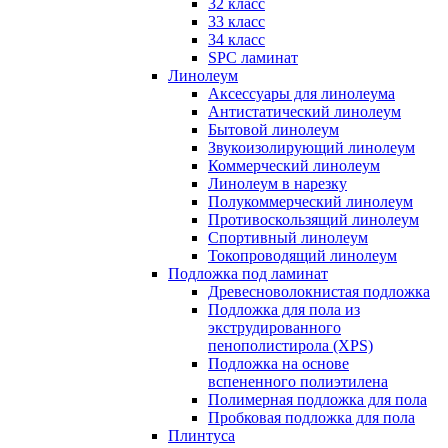
32 класс
33 класс
34 класс
SPC ламинат
Линолеум
Аксессуары для линолеума
Антистатический линолеум
Бытовой линолеум
Звукоизолирующий линолеум
Коммерческий линолеум
Линолеум в нарезку
Полукоммерческий линолеум
Противоскользящий линолеум
Спортивный линолеум
Токопроводящий линолеум
Подложка под ламинат
Древесноволокнистая подложка
Подложка для пола из
экструдированного
пенополистирола (XPS)
Подложка на основе
вспененного полиэтилена
Полимерная подложка для пола
Пробковая подложка для пола
Плинтуса