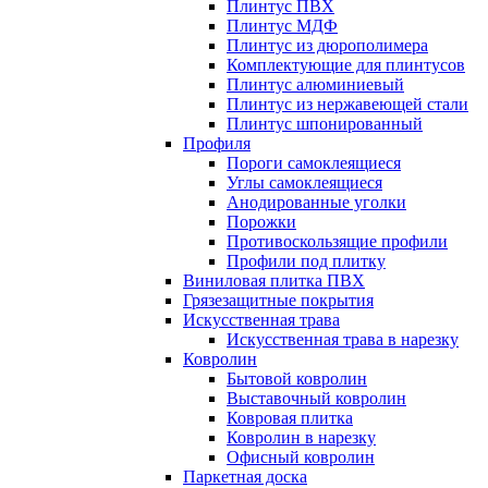
Плинтус ПВХ
Плинтус МДФ
Плинтус из дюрополимера
Комплектующие для плинтусов
Плинтус алюминиевый
Плинтус из нержавеющей стали
Плинтус шпонированный
Профиля
Пороги самоклеящиеся
Углы самоклеящиеся
Анодированные уголки
Порожки
Противоскользящие профили
Профили под плитку
Виниловая плитка ПВХ
Грязезащитные покрытия
Искусственная трава
Искусственная трава в нарезку
Ковролин
Бытовой ковролин
Выставочный ковролин
Ковровая плитка
Ковролин в нарезку
Офисный ковролин
Паркетная доска