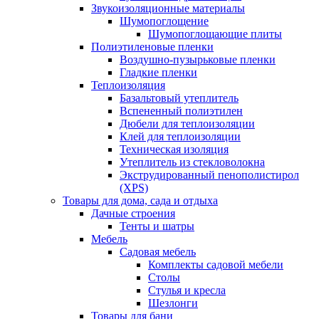
Звукоизоляционные материалы
Шумопоглощение
Шумопоглощающие плиты
Полиэтиленовые пленки
Воздушно-пузырьковые пленки
Гладкие пленки
Теплоизоляция
Базальтовый утеплитель
Вспененный полиэтилен
Дюбели для теплоизоляции
Клей для теплоизоляции
Техническая изоляция
Утеплитель из стекловолокна
Экструдированный пенополистирол
(XPS)
Товары для дома, сада и отдыха
Дачные строения
Тенты и шатры
Мебель
Садовая мебель
Комплекты садовой мебели
Столы
Стулья и кресла
Шезлонги
Товары для бани