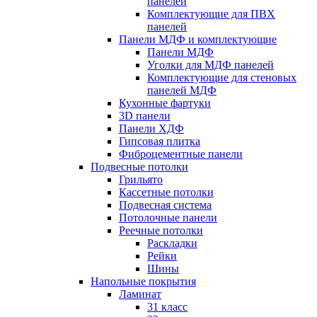
панелей
Комплектующие для ПВХ
панелей
Панели МДФ и комплектующие
Панели МДФ
Уголки для МДФ панелей
Комплектующие для стеновых
панелей МДФ
Кухонные фартуки
3D панели
Панели ХДФ
Гипсовая плитка
Фиброцементные панели
Подвесные потолки
Грильято
Кассетные потолки
Подвесная система
Потолочные панели
Реечные потолки
Раскладки
Рейки
Шины
Напольные покрытия
Ламинат
31 класс