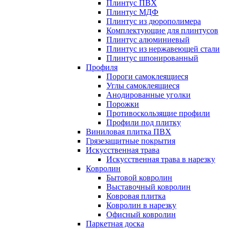
Плинтус ПВХ
Плинтус МДФ
Плинтус из дюрополимера
Комплектующие для плинтусов
Плинтус алюминиевый
Плинтус из нержавеющей стали
Плинтус шпонированный
Профиля
Пороги самоклеящиеся
Углы самоклеящиеся
Анодированные уголки
Порожки
Противоскользящие профили
Профили под плитку
Виниловая плитка ПВХ
Грязезащитные покрытия
Искусственная трава
Искусственная трава в нарезку
Ковролин
Бытовой ковролин
Выставочный ковролин
Ковровая плитка
Ковролин в нарезку
Офисный ковролин
Паркетная доска