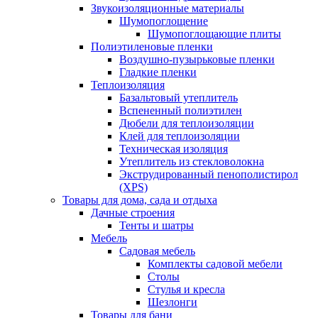
Звукоизоляционные материалы
Шумопоглощение
Шумопоглощающие плиты
Полиэтиленовые пленки
Воздушно-пузырьковые пленки
Гладкие пленки
Теплоизоляция
Базальтовый утеплитель
Вспененный полиэтилен
Дюбели для теплоизоляции
Клей для теплоизоляции
Техническая изоляция
Утеплитель из стекловолокна
Экструдированный пенополистирол
(XPS)
Товары для дома, сада и отдыха
Дачные строения
Тенты и шатры
Мебель
Садовая мебель
Комплекты садовой мебели
Столы
Стулья и кресла
Шезлонги
Товары для бани