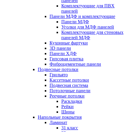
панелей
Комплектующие для ПВХ
панелей
Панели МДФ и комплектующие
Панели МДФ
Уголки для МДФ панелей
Комплектующие для стеновых
панелей МДФ
Кухонные фартуки
3D панели
Панели ХДФ
Гипсовая плитка
Фиброцементные панели
Подвесные потолки
Грильято
Кассетные потолки
Подвесная система
Потолочные панели
Реечные потолки
Раскладки
Рейки
Шины
Напольные покрытия
Ламинат
31 класс