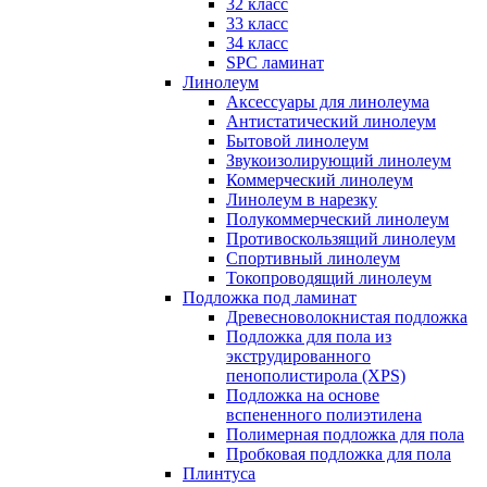
32 класс
33 класс
34 класс
SPC ламинат
Линолеум
Аксессуары для линолеума
Антистатический линолеум
Бытовой линолеум
Звукоизолирующий линолеум
Коммерческий линолеум
Линолеум в нарезку
Полукоммерческий линолеум
Противоскользящий линолеум
Спортивный линолеум
Токопроводящий линолеум
Подложка под ламинат
Древесноволокнистая подложка
Подложка для пола из
экструдированного
пенополистирола (XPS)
Подложка на основе
вспененного полиэтилена
Полимерная подложка для пола
Пробковая подложка для пола
Плинтуса