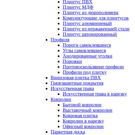
Плинтус ПВХ
Плинтус МДФ
Плинтус из дюрополимера
Комплектующие для плинтусов
Плинтус алюминиевый
Плинтус из нержавеющей стали
Плинтус шпонированный
Профиля
Пороги самоклеящиеся
Углы самоклеящиеся
Анодированные уголки
Порожки
Противоскользящие профили
Профили под плитку
Виниловая плитка ПВХ
Грязезащитные покрытия
Искусственная трава
Искусственная трава в нарезку
Ковролин
Бытовой ковролин
Выставочный ковролин
Ковровая плитка
Ковролин в нарезку
Офисный ковролин
Паркетная доска