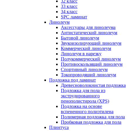
32 класс
33 класс
34 класс
SPC ламинат
Линолеум
Аксессуары для линолеума
Антистатический линолеум
Бытовой линолеум
Звукоизолирующий линолеум
Коммерческий линолеум
Линолеум в нарезку
Полукоммерческий линолеум
Противоскользящий линолеум
Спортивный линолеум
Токопроводящий линолеум
Подложка под ламинат
Древесноволокнистая подложка
Подложка для пола из
экструдированного
пенополистирола (XPS)
Подложка на основе
вспененного полиэтилена
Полимерная подложка для пола
Пробковая подложка для пола
Плинтуса