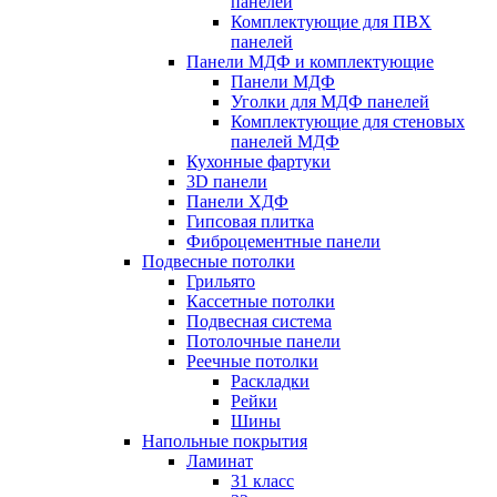
панелей
Комплектующие для ПВХ
панелей
Панели МДФ и комплектующие
Панели МДФ
Уголки для МДФ панелей
Комплектующие для стеновых
панелей МДФ
Кухонные фартуки
3D панели
Панели ХДФ
Гипсовая плитка
Фиброцементные панели
Подвесные потолки
Грильято
Кассетные потолки
Подвесная система
Потолочные панели
Реечные потолки
Раскладки
Рейки
Шины
Напольные покрытия
Ламинат
31 класс