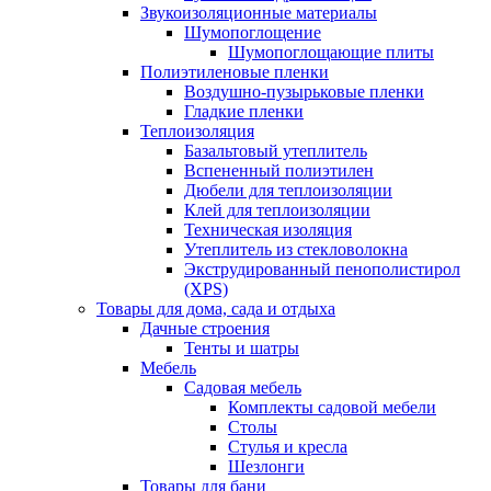
Звукоизоляционные материалы
Шумопоглощение
Шумопоглощающие плиты
Полиэтиленовые пленки
Воздушно-пузырьковые пленки
Гладкие пленки
Теплоизоляция
Базальтовый утеплитель
Вспененный полиэтилен
Дюбели для теплоизоляции
Клей для теплоизоляции
Техническая изоляция
Утеплитель из стекловолокна
Экструдированный пенополистирол
(XPS)
Товары для дома, сада и отдыха
Дачные строения
Тенты и шатры
Мебель
Садовая мебель
Комплекты садовой мебели
Столы
Стулья и кресла
Шезлонги
Товары для бани