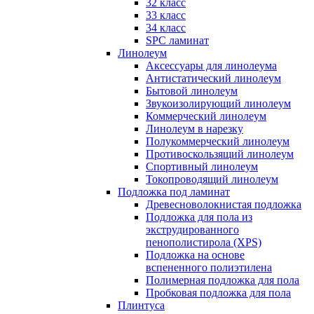
32 класс
33 класс
34 класс
SPC ламинат
Линолеум
Аксессуары для линолеума
Антистатический линолеум
Бытовой линолеум
Звукоизолирующий линолеум
Коммерческий линолеум
Линолеум в нарезку
Полукоммерческий линолеум
Противоскользящий линолеум
Спортивный линолеум
Токопроводящий линолеум
Подложка под ламинат
Древесноволокнистая подложка
Подложка для пола из
экструдированного
пенополистирола (XPS)
Подложка на основе
вспененного полиэтилена
Полимерная подложка для пола
Пробковая подложка для пола
Плинтуса