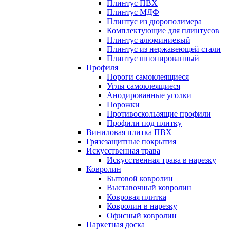
Плинтус ПВХ
Плинтус МДФ
Плинтус из дюрополимера
Комплектующие для плинтусов
Плинтус алюминиевый
Плинтус из нержавеющей стали
Плинтус шпонированный
Профиля
Пороги самоклеящиеся
Углы самоклеящиеся
Анодированные уголки
Порожки
Противоскользящие профили
Профили под плитку
Виниловая плитка ПВХ
Грязезащитные покрытия
Искусственная трава
Искусственная трава в нарезку
Ковролин
Бытовой ковролин
Выставочный ковролин
Ковровая плитка
Ковролин в нарезку
Офисный ковролин
Паркетная доска