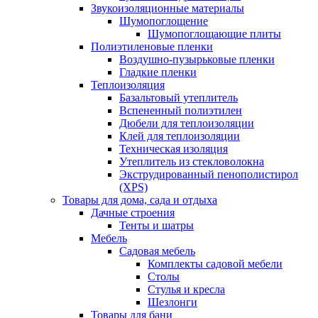
Звукоизоляционные материалы
Шумопоглощение
Шумопоглощающие плиты
Полиэтиленовые пленки
Воздушно-пузырьковые пленки
Гладкие пленки
Теплоизоляция
Базальтовый утеплитель
Вспененный полиэтилен
Дюбели для теплоизоляции
Клей для теплоизоляции
Техническая изоляция
Утеплитель из стекловолокна
Экструдированный пенополистирол
(XPS)
Товары для дома, сада и отдыха
Дачные строения
Тенты и шатры
Мебель
Садовая мебель
Комплекты садовой мебели
Столы
Стулья и кресла
Шезлонги
Товары для бани