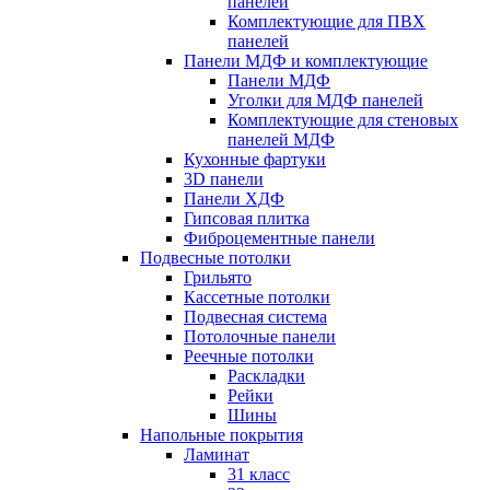
панелей
Комплектующие для ПВХ
панелей
Панели МДФ и комплектующие
Панели МДФ
Уголки для МДФ панелей
Комплектующие для стеновых
панелей МДФ
Кухонные фартуки
3D панели
Панели ХДФ
Гипсовая плитка
Фиброцементные панели
Подвесные потолки
Грильято
Кассетные потолки
Подвесная система
Потолочные панели
Реечные потолки
Раскладки
Рейки
Шины
Напольные покрытия
Ламинат
31 класс