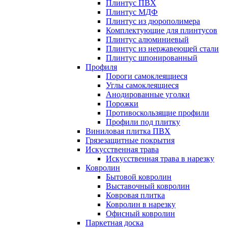
Плинтус ПВХ
Плинтус МДФ
Плинтус из дюрополимера
Комплектующие для плинтусов
Плинтус алюминиевый
Плинтус из нержавеющей стали
Плинтус шпонированный
Профиля
Пороги самоклеящиеся
Углы самоклеящиеся
Анодированные уголки
Порожки
Противоскользящие профили
Профили под плитку
Виниловая плитка ПВХ
Грязезащитные покрытия
Искусственная трава
Искусственная трава в нарезку
Ковролин
Бытовой ковролин
Выставочный ковролин
Ковровая плитка
Ковролин в нарезку
Офисный ковролин
Паркетная доска