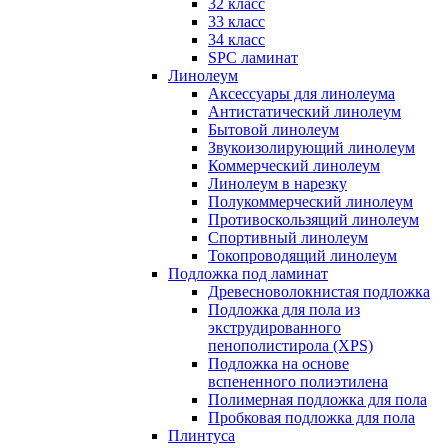
32 класс
33 класс
34 класс
SPC ламинат
Линолеум
Аксессуары для линолеума
Антистатический линолеум
Бытовой линолеум
Звукоизолирующий линолеум
Коммерческий линолеум
Линолеум в нарезку
Полукоммерческий линолеум
Противоскользящий линолеум
Спортивный линолеум
Токопроводящий линолеум
Подложка под ламинат
Древесноволокнистая подложка
Подложка для пола из
экструдированного
пенополистирола (XPS)
Подложка на основе
вспененного полиэтилена
Полимерная подложка для пола
Пробковая подложка для пола
Плинтуса