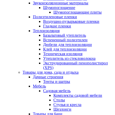
Звукоизоляционные материалы
Шумопоглощение
Шумопоглощающие плиты
Полиэтиленовые пленки
Воздушно-пузырьковые пленки
Гладкие пленки
Теплоизоляция
Базальтовый утеплитель
Вспененный полиэтилен
Дюбели для теплоизоляции
Клей для теплоизоляции
Техническая изоляция
Утеплитель из стекловолокна
Экструдированный пенополистирол
(XPS)
Товары для дома, сада и отдыха
Дачные строения
Тенты и шатры
Мебель
Садовая мебель
Комплекты садовой мебели
Столы
Стулья и кресла
Шезлонги
Товары для бани