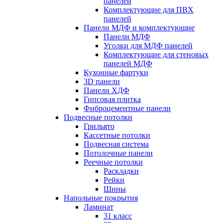
панелей
Комплектующие для ПВХ
панелей
Панели МДФ и комплектующие
Панели МДФ
Уголки для МДФ панелей
Комплектующие для стеновых
панелей МДФ
Кухонные фартуки
3D панели
Панели ХДФ
Гипсовая плитка
Фиброцементные панели
Подвесные потолки
Грильято
Кассетные потолки
Подвесная система
Потолочные панели
Реечные потолки
Раскладки
Рейки
Шины
Напольные покрытия
Ламинат
31 класс