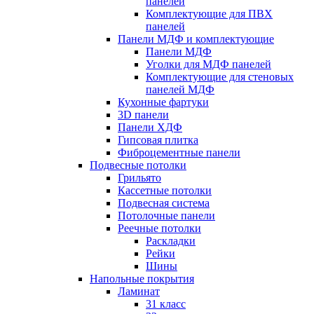
панелей
Комплектующие для ПВХ
панелей
Панели МДФ и комплектующие
Панели МДФ
Уголки для МДФ панелей
Комплектующие для стеновых
панелей МДФ
Кухонные фартуки
3D панели
Панели ХДФ
Гипсовая плитка
Фиброцементные панели
Подвесные потолки
Грильято
Кассетные потолки
Подвесная система
Потолочные панели
Реечные потолки
Раскладки
Рейки
Шины
Напольные покрытия
Ламинат
31 класс