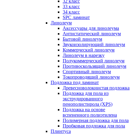
32 класс
33 класс
34 класс
SPC ламинат
Линолеум
Аксессуары для линолеума
Антистатический линолеум
Бытовой линолеум
Звукоизолирующий линолеум
Коммерческий линолеум
Линолеум в нарезку
Полукоммерческий линолеум
Противоскользящий линолеум
Спортивный линолеум
Токопроводящий линолеум
Подложка под ламинат
Древесноволокнистая подложка
Подложка для пола из
экструдированного
пенополистирола (XPS)
Подложка на основе
вспененного полиэтилена
Полимерная подложка для пола
Пробковая подложка для пола
Плинтуса