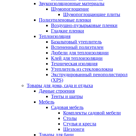
Звукоизоляционные материалы
Шумопоглощение
Шумопоглощающие плиты
Полиэтиленовые пленки
Воздушно-пузырьковые пленки
Гладкие пленки
Теплоизоляция
Базальтовый утеплитель
Вспененный полиэтилен
Дюбели для теплоизоляции
Клей для теплоизоляции
Техническая изоляция
Утеплитель из стекловолокна
Экструдированный пенополистирол
(XPS)
Товары для дома, сада и отдыха
Дачные строения
Тенты и шатры
Мебель
Садовая мебель
Комплекты садовой мебели
Столы
Стулья и кресла
Шезлонги
Товары для бани