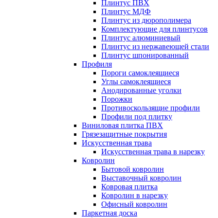
Плинтус ПВХ
Плинтус МДФ
Плинтус из дюрополимера
Комплектующие для плинтусов
Плинтус алюминиевый
Плинтус из нержавеющей стали
Плинтус шпонированный
Профиля
Пороги самоклеящиеся
Углы самоклеящиеся
Анодированные уголки
Порожки
Противоскользящие профили
Профили под плитку
Виниловая плитка ПВХ
Грязезащитные покрытия
Искусственная трава
Искусственная трава в нарезку
Ковролин
Бытовой ковролин
Выставочный ковролин
Ковровая плитка
Ковролин в нарезку
Офисный ковролин
Паркетная доска