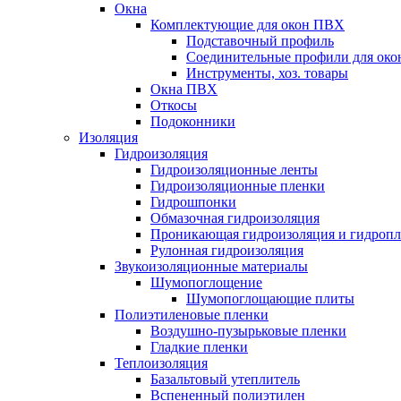
Окна
Комплектующие для окон ПВХ
Подставочный профиль
Соединительные профили для ок
Инструменты, хоз. товары
Окна ПВХ
Откосы
Подоконники
Изоляция
Гидроизоляция
Гидроизоляционные ленты
Гидроизоляционные пленки
Гидрошпонки
Обмазочная гидроизоляция
Проникающая гидроизоляция и гидроп
Рулонная гидроизоляция
Звукоизоляционные материалы
Шумопоглощение
Шумопоглощающие плиты
Полиэтиленовые пленки
Воздушно-пузырьковые пленки
Гладкие пленки
Теплоизоляция
Базальтовый утеплитель
Вспененный полиэтилен