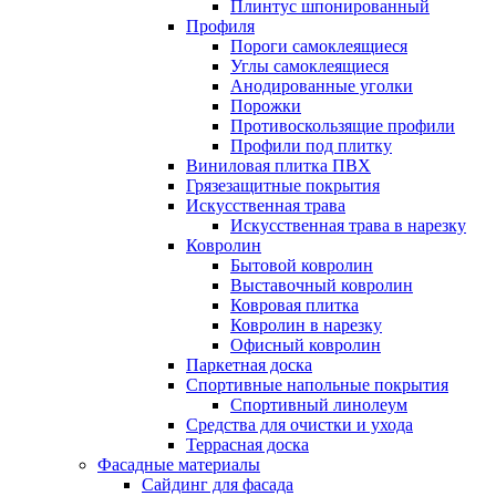
Плинтус шпонированный
Профиля
Пороги самоклеящиеся
Углы самоклеящиеся
Анодированные уголки
Порожки
Противоскользящие профили
Профили под плитку
Виниловая плитка ПВХ
Грязезащитные покрытия
Искусственная трава
Искусственная трава в нарезку
Ковролин
Бытовой ковролин
Выставочный ковролин
Ковровая плитка
Ковролин в нарезку
Офисный ковролин
Паркетная доска
Спортивные напольные покрытия
Спортивный линолеум
Средства для очистки и ухода
Террасная доска
Фасадные материалы
Сайдинг для фасада