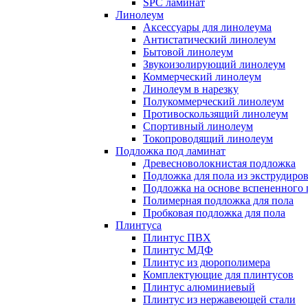
SPC ламинат
Линолеум
Аксессуары для линолеума
Антистатический линолеум
Бытовой линолеум
Звукоизолирующий линолеум
Коммерческий линолеум
Линолеум в нарезку
Полукоммерческий линолеум
Противоскользящий линолеум
Спортивный линолеум
Токопроводящий линолеум
Подложка под ламинат
Древесноволокнистая подложка
Подложка для пола из экструдиро
Подложка на основе вспененного 
Полимерная подложка для пола
Пробковая подложка для пола
Плинтуса
Плинтус ПВХ
Плинтус МДФ
Плинтус из дюрополимера
Комплектующие для плинтусов
Плинтус алюминиевый
Плинтус из нержавеющей стали