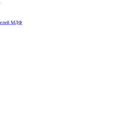
й
нелей МДФ