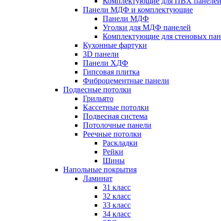
Комплектующие для ПВХ панеле
Панели МДФ и комплектующие
Панели МДФ
Уголки для МДФ панелей
Комплектующие для стеновых па
Кухонные фартуки
3D панели
Панели ХДФ
Гипсовая плитка
Фиброцементные панели
Подвесные потолки
Грильято
Кассетные потолки
Подвесная система
Потолочные панели
Реечные потолки
Раскладки
Рейки
Шины
Напольные покрытия
Ламинат
31 класс
32 класс
33 класс
34 класс