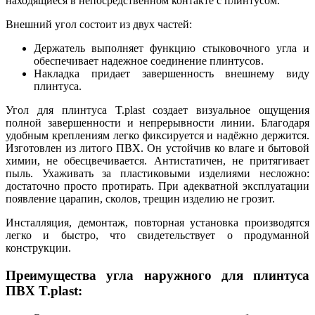
находящиеся в непосредственном контакте с плинтусом.
Внешний угол состоит из двух частей:
Держатель выполняет функцию стыковочного угла и
обеспечивает надежное соединение плинтусов.
Накладка придает завершенность внешнему виду
плинтуса.
Угол для плинтуса T.рlast создает визуальное ощущения
полной завершенности и непрерывности линии. Благодаря
удобным креплениям легко фиксируется и надёжно держится.
Изготовлен из литого ПВХ. Он устойчив ко влаге и бытовой
химии, не обесцвечивается. Антистатичен, не притягивает
пыль. Ухаживать за пластиковыми изделиями несложно:
достаточно просто протирать. При адекватной эксплуатации
появление царапин, сколов, трещин изделию не грозит.
Инсталляция, демонтаж, повторная установка производятся
легко и быстро, что свидетельствует о продуманной
конструкции.
Преимущества угла наружного для плинтуса
ПВХ T.рlast: