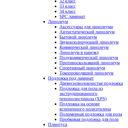
32 класс
33 класс
34 класс
SPC ламинат
Линолеум
Аксессуары для линолеума
Антистатический линолеум
Бытовой линолеум
Звукоизолирующий линолеум
Коммерческий линолеум
Линолеум в нарезку
Полукоммерческий линолеум
Противоскользящий линолеум
Спортивный линолеум
Токопроводящий линолеум
Подложка под ламинат
Древесноволокнистая подложка
Подложка для пола из
экструдированного
пенополистирола (XPS)
Подложка на основе
вспененного полиэтилена
Полимерная подложка для пола
Пробковая подложка для пола
Плинтуса