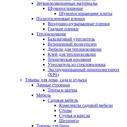
Звукоизоляционные материалы
Шумопоглощение
Шумопоглощающие плиты
Полиэтиленовые пленки
Воздушно-пузырьковые пленки
Гладкие пленки
Теплоизоляция
Базальтовый утеплитель
Вспененный полиэтилен
Дюбели для теплоизоляции
Клей для теплоизоляции
Техническая изоляция
Утеплитель из стекловолокна
Экструдированный пенополистирол
(XPS)
Товары для дома, сада и отдыха
Дачные строения
Тенты и шатры
Мебель
Садовая мебель
Комплекты садовой мебели
Столы
Стулья и кресла
Шезлонги
Товары для бани