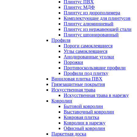
Плинтус ПВХ
Плинтус МДФ
Плинтус из дюрополимера
Комплектующие для плинтусов
Плинтус алюминиевый
Плинтус из нержавеющей стали
Плинтус шпонированный
Профиля
Пороги самоклеящиеся
Углы самоклеящиеся
Анодированные уголки
Порожки
Противоскользящие профили
Профили под плитку
Виниловая плитка ПВХ
Грязезащитные покрытия
Искусственная трава
Искусственная трава в нарезку
Ковролин
Бытовой ковролин
Выставочный ковролин
Ковровая плитка
Ковролин в нарезку
Офисный ковролин
Паркетная доска