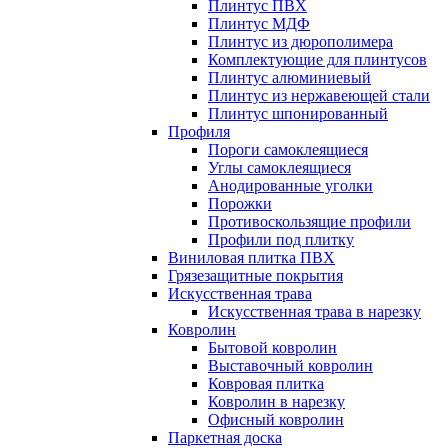
Плинтус ПВХ
Плинтус МДФ
Плинтус из дюрополимера
Комплектующие для плинтусов
Плинтус алюминиевый
Плинтус из нержавеющей стали
Плинтус шпонированный
Профиля
Пороги самоклеящиеся
Углы самоклеящиеся
Анодированные уголки
Порожки
Противоскользящие профили
Профили под плитку
Виниловая плитка ПВХ
Грязезащитные покрытия
Искусственная трава
Искусственная трава в нарезку
Ковролин
Бытовой ковролин
Выставочный ковролин
Ковровая плитка
Ковролин в нарезку
Офисный ковролин
Паркетная доска