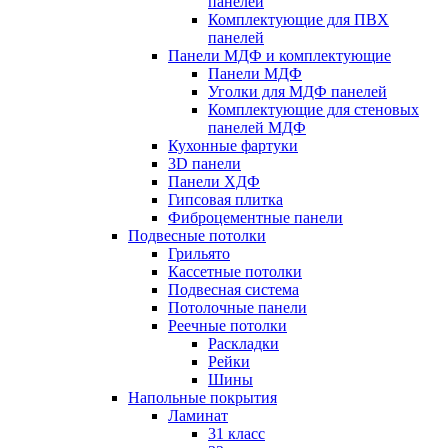
панелей
Комплектующие для ПВХ
панелей
Панели МДФ и комплектующие
Панели МДФ
Уголки для МДФ панелей
Комплектующие для стеновых
панелей МДФ
Кухонные фартуки
3D панели
Панели ХДФ
Гипсовая плитка
Фиброцементные панели
Подвесные потолки
Грильято
Кассетные потолки
Подвесная система
Потолочные панели
Реечные потолки
Раскладки
Рейки
Шины
Напольные покрытия
Ламинат
31 класс