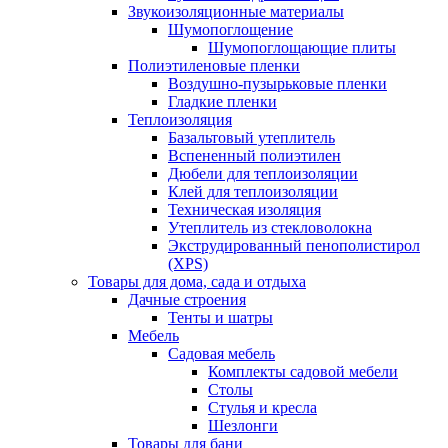
Звукоизоляционные материалы
Шумопоглощение
Шумопоглощающие плиты
Полиэтиленовые пленки
Воздушно-пузырьковые пленки
Гладкие пленки
Теплоизоляция
Базальтовый утеплитель
Вспененный полиэтилен
Дюбели для теплоизоляции
Клей для теплоизоляции
Техническая изоляция
Утеплитель из стекловолокна
Экструдированный пенополистирол
(XPS)
Товары для дома, сада и отдыха
Дачные строения
Тенты и шатры
Мебель
Садовая мебель
Комплекты садовой мебели
Столы
Стулья и кресла
Шезлонги
Товары для бани