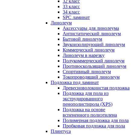
32 класс
33 класс
34 класс
SPC ламинат
Линолеум
Аксессуары для линолеума
Антистатический линолеум
Бытовой линолеум
Звукоизолирующий линолеум
Коммерческий линолеум
Линолеум в нарезку
Полукоммерческий линолеум
Противоскользящий линолеум
Спортивный линолеум
Токопроводящий линолеум
Подложка под ламинат
Древесноволокнистая подложка
Подложка для пола из
экструдированного
пенополистирола (XPS)
Подложка на основе
вспененного полиэтилена
Полимерная подложка для пола
Пробковая подложка для пола
Плинтуса