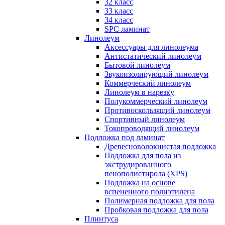
32 класс
33 класс
34 класс
SPC ламинат
Линолеум
Аксессуары для линолеума
Антистатический линолеум
Бытовой линолеум
Звукоизолирующий линолеум
Коммерческий линолеум
Линолеум в нарезку
Полукоммерческий линолеум
Противоскользящий линолеум
Спортивный линолеум
Токопроводящий линолеум
Подложка под ламинат
Древесноволокнистая подложка
Подложка для пола из
экструдированного
пенополистирола (XPS)
Подложка на основе
вспененного полиэтилена
Полимерная подложка для пола
Пробковая подложка для пола
Плинтуса