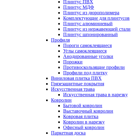
Плинтус ПВХ
Плинтус МДФ
Плинтус из дюрополимера
Комплектующие для плинтусов
Плинтус алюминиевый
Плинтус из нержавеющей стали
Плинтус шпонированный
Профиля
Пороги самоклеящиеся
Углы самоклеящиеся
Анодированные уголки
Порожки
Противоскользящие профили
Профили под плитку
Виниловая плитка ПВХ
Грязезащитные покрытия
Искусственная трава
Искусственная трава в нарезку
Ковролин
Бытовой ковролин
Выставочный ковролин
Ковровая плитка
Ковролин в нарезку
Офисный ковролин
Паркетная доска