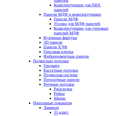
панелей
Комплектующие для ПВХ
панелей
Панели МДФ и комплектующие
Панели МДФ
Уголки для МДФ панелей
Комплектующие для стеновых
панелей МДФ
Кухонные фартуки
3D панели
Панели ХДФ
Гипсовая плитка
Фиброцементные панели
Подвесные потолки
Грильято
Кассетные потолки
Подвесная система
Потолочные панели
Реечные потолки
Раскладки
Рейки
Шины
Напольные покрытия
Ламинат
31 класс