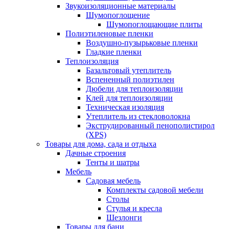
Звукоизоляционные материалы
Шумопоглощение
Шумопоглощающие плиты
Полиэтиленовые пленки
Воздушно-пузырьковые пленки
Гладкие пленки
Теплоизоляция
Базальтовый утеплитель
Вспененный полиэтилен
Дюбели для теплоизоляции
Клей для теплоизоляции
Техническая изоляция
Утеплитель из стекловолокна
Экструдированный пенополистирол
(XPS)
Товары для дома, сада и отдыха
Дачные строения
Тенты и шатры
Мебель
Садовая мебель
Комплекты садовой мебели
Столы
Стулья и кресла
Шезлонги
Товары для бани