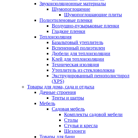
Звукоизоляционные материалы
Шумопоглощение
Шумопоглощающие плиты
Полиэтиленовые пленки
Воздушно-пузырьковые пленки
Гладкие пленки
Теплоизоляция
Базальтовый утеплитель
Вспененный полиэтилен
Дюбели для теплоизоляции
Клей для теплоизоляции
Техническая изоляция
Утеплитель из стекловолокна
Экструдированный пенополистирол
(XPS)
Товары для дома, сада и отдыха
Дачные строения
Тенты и шатры
Мебель
Садовая мебель
Комплекты садовой мебели
Столы
Стулья и кресла
Шезлонги
Товары для бани