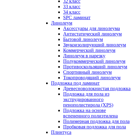
32 класс
33 класс
34 класс
SPC ламинат
Линолеум
Аксессуары для линолеума
Антистатический линолеум
Бытовой линолеум
Звукоизолирующий линолеум
Коммерческий линолеум
Линолеум в нарезку
Полукоммерческий линолеум
Противоскользящий линолеум
Спортивный линолеум
Токопроводящий линолеум
Подложка под ламинат
Древесноволокнистая подложка
Подложка для пола из
экструдированного
пенополистирола (XPS)
Подложка на основе
вспененного полиэтилена
Полимерная подложка для пола
Пробковая подложка для пола
Плинтуса