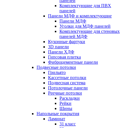
панелей
Комплектующие для ПВХ
панелей
Панели МДФ и комплектующие
Панели МДФ
Уголки для МДФ панелей
Комплектующие для стеновых
панелей МДФ
Кухонные фартуки
3D панели
Панели ХДФ
Гипсовая плитка
Фиброцементные панели
Подвесные потолки
Грильято
Кассетные потолки
Подвесная система
Потолочные панели
Реечные потолки
Раскладки
Рейки
Шины
Напольные покрытия
Ламинат
31 класс