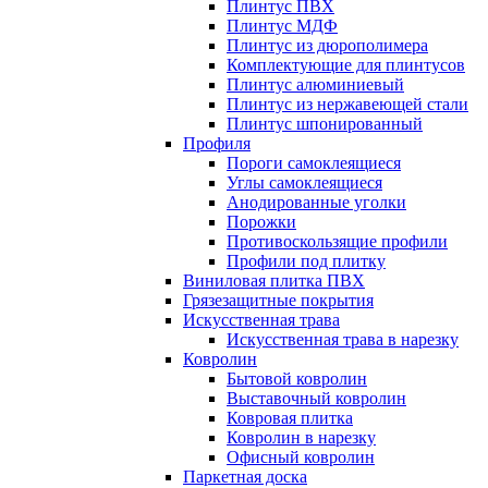
Плинтус ПВХ
Плинтус МДФ
Плинтус из дюрополимера
Комплектующие для плинтусов
Плинтус алюминиевый
Плинтус из нержавеющей стали
Плинтус шпонированный
Профиля
Пороги самоклеящиеся
Углы самоклеящиеся
Анодированные уголки
Порожки
Противоскользящие профили
Профили под плитку
Виниловая плитка ПВХ
Грязезащитные покрытия
Искусственная трава
Искусственная трава в нарезку
Ковролин
Бытовой ковролин
Выставочный ковролин
Ковровая плитка
Ковролин в нарезку
Офисный ковролин
Паркетная доска