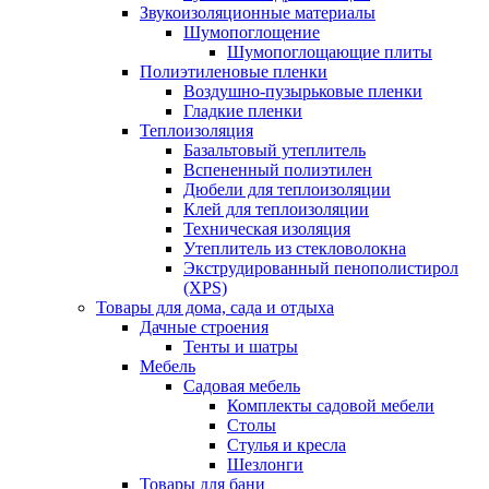
Звукоизоляционные материалы
Шумопоглощение
Шумопоглощающие плиты
Полиэтиленовые пленки
Воздушно-пузырьковые пленки
Гладкие пленки
Теплоизоляция
Базальтовый утеплитель
Вспененный полиэтилен
Дюбели для теплоизоляции
Клей для теплоизоляции
Техническая изоляция
Утеплитель из стекловолокна
Экструдированный пенополистирол
(XPS)
Товары для дома, сада и отдыха
Дачные строения
Тенты и шатры
Мебель
Садовая мебель
Комплекты садовой мебели
Столы
Стулья и кресла
Шезлонги
Товары для бани