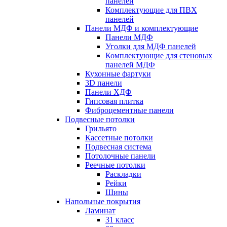
панелей
Комплектующие для ПВХ
панелей
Панели МДФ и комплектующие
Панели МДФ
Уголки для МДФ панелей
Комплектующие для стеновых
панелей МДФ
Кухонные фартуки
3D панели
Панели ХДФ
Гипсовая плитка
Фиброцементные панели
Подвесные потолки
Грильято
Кассетные потолки
Подвесная система
Потолочные панели
Реечные потолки
Раскладки
Рейки
Шины
Напольные покрытия
Ламинат
31 класс