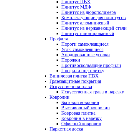
Плинтус ПВХ
Плинтус МДФ
Плинтус из дюрополимера
Комплектующие для плинтусов
Плинтус алюминиевый
Плинтус из нержавеющей стали
Плинтус шпонированный
Профиля
Пороги самоклеящиеся
Углы самоклеящиеся
Анодированные уголки
Порожки
Противоскользящие профили
Профили под плитку
Виниловая плитка ПВХ
Грязезащитные покрытия
Искусственная трава
Искусственная трава в нарезку
Ковролин
Бытовой ковролин
Выставочный ковролин
Ковровая плитка
Ковролин в нарезку
Офисный ковролин
Паркетная доска