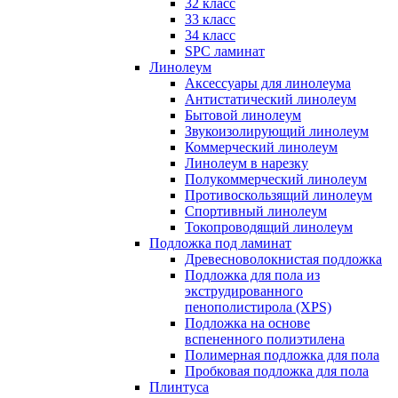
32 класс
33 класс
34 класс
SPC ламинат
Линолеум
Аксессуары для линолеума
Антистатический линолеум
Бытовой линолеум
Звукоизолирующий линолеум
Коммерческий линолеум
Линолеум в нарезку
Полукоммерческий линолеум
Противоскользящий линолеум
Спортивный линолеум
Токопроводящий линолеум
Подложка под ламинат
Древесноволокнистая подложка
Подложка для пола из
экструдированного
пенополистирола (XPS)
Подложка на основе
вспененного полиэтилена
Полимерная подложка для пола
Пробковая подложка для пола
Плинтуса