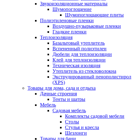
Звукоизоляционные материалы
Шумопоглощение
Шумопоглощающие плиты
Полиэтиленовые пленки
Воздушно-пузырьковые пленки
Гладкие пленки
Теплоизоляция
Базальтовый утеплитель
Вспененный полиэтилен
Дюбели для теплоизоляции
Клей для теплоизоляции
Техническая изоляция
Утеплитель из стекловолокна
Экструдированный пенополистирол
(XPS)
Товары для дома, сада и отдыха
Дачные строения
Тенты и шатры
Мебель
Садовая мебель
Комплекты садовой мебели
Столы
Стулья и кресла
Шезлонги
Товары для бани