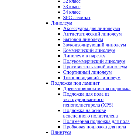
32 класс
33 класс
34 класс
SPC ламинат
Линолеум
Аксессуары для линолеума
Антистатический линолеум
Бытовой линолеум
Звукоизолирующий линолеум
Коммерческий линолеум
Линолеум в нарезку
Полукоммерческий линолеум
Противоскользящий линолеум
Спортивный линолеум
Токопроводящий линолеум
Подложка под ламинат
Древесноволокнистая подложка
Подложка для пола из
экструдированного
пенополистирола (XPS)
Подложка на основе
вспененного полиэтилена
Полимерная подложка для пола
Пробковая подложка для пола
Плинтуса