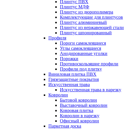
Плинтус ПВХ
Плинтус МДФ
Плинтус из дюрополимера
Комплектующие для плинтусов
Плинтус алюминиевый
Плинтус из нержавеющей стали
Плинтус шпонированный
Профиля
Пороги самоклеящиеся
Углы самоклеящиеся
Анодированные уголки
Порожки
Противоскользящие профили
Профили под плитку
Виниловая плитка ПВХ
Грязезащитные покрытия
Искусственная трава
Искусственная трава в нарезку
Ковролин
Бытовой ковролин
Выставочный ковролин
Ковровая плитка
Ковролин в нарезку
Офисный ковролин
Паркетная доска