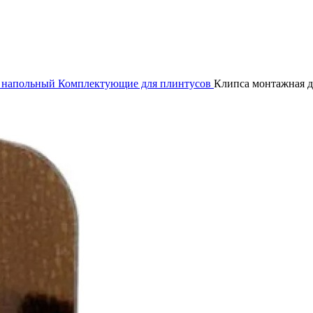
 напольный
Комплектующие для плинтусов
Клипса монтажная д