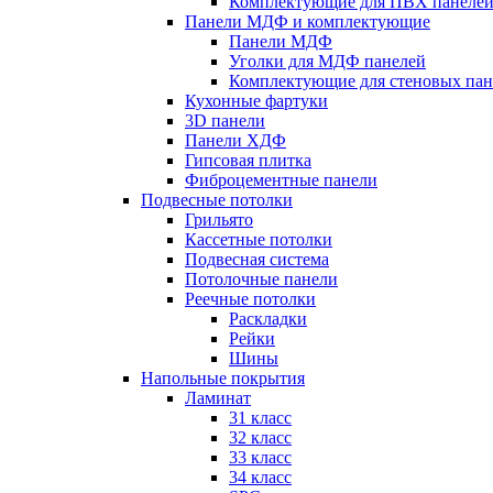
Комплектующие для ПВХ панеле
Панели МДФ и комплектующие
Панели МДФ
Уголки для МДФ панелей
Комплектующие для стеновых па
Кухонные фартуки
3D панели
Панели ХДФ
Гипсовая плитка
Фиброцементные панели
Подвесные потолки
Грильято
Кассетные потолки
Подвесная система
Потолочные панели
Реечные потолки
Раскладки
Рейки
Шины
Напольные покрытия
Ламинат
31 класс
32 класс
33 класс
34 класс