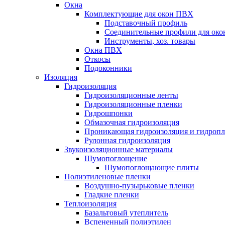
Окна
Комплектующие для окон ПВХ
Подставочный профиль
Соединительные профили для ок
Инструменты, хоз. товары
Окна ПВХ
Откосы
Подоконники
Изоляция
Гидроизоляция
Гидроизоляционные ленты
Гидроизоляционные пленки
Гидрошпонки
Обмазочная гидроизоляция
Проникающая гидроизоляция и гидроп
Рулонная гидроизоляция
Звукоизоляционные материалы
Шумопоглощение
Шумопоглощающие плиты
Полиэтиленовые пленки
Воздушно-пузырьковые пленки
Гладкие пленки
Теплоизоляция
Базальтовый утеплитель
Вспененный полиэтилен