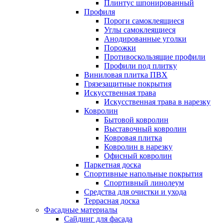
Плинтус шпонированный
Профиля
Пороги самоклеящиеся
Углы самоклеящиеся
Анодированные уголки
Порожки
Противоскользящие профили
Профили под плитку
Виниловая плитка ПВХ
Грязезащитные покрытия
Искусственная трава
Искусственная трава в нарезку
Ковролин
Бытовой ковролин
Выставочный ковролин
Ковровая плитка
Ковролин в нарезку
Офисный ковролин
Паркетная доска
Спортивные напольные покрытия
Спортивный линолеум
Средства для очистки и ухода
Террасная доска
Фасадные материалы
Сайдинг для фасада