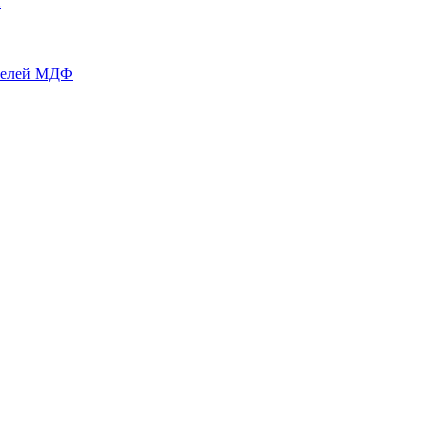
й
нелей МДФ