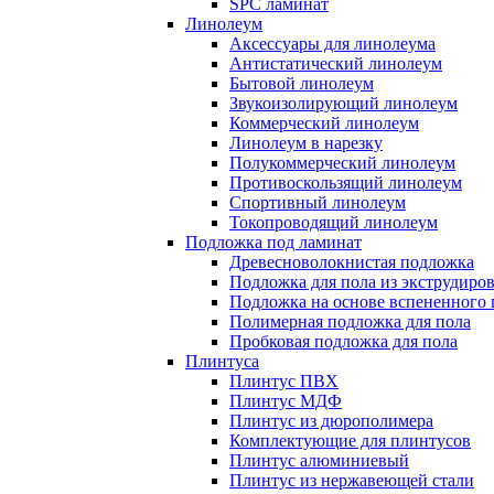
SPC ламинат
Линолеум
Аксессуары для линолеума
Антистатический линолеум
Бытовой линолеум
Звукоизолирующий линолеум
Коммерческий линолеум
Линолеум в нарезку
Полукоммерческий линолеум
Противоскользящий линолеум
Спортивный линолеум
Токопроводящий линолеум
Подложка под ламинат
Древесноволокнистая подложка
Подложка для пола из экструдиро
Подложка на основе вспененного 
Полимерная подложка для пола
Пробковая подложка для пола
Плинтуса
Плинтус ПВХ
Плинтус МДФ
Плинтус из дюрополимера
Комплектующие для плинтусов
Плинтус алюминиевый
Плинтус из нержавеющей стали