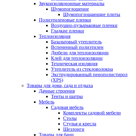
Звукоизоляционные материалы
Шумопоглощение
Шумопоглощающие плиты
Полиэтиленовые пленки
Воздушно-пузырьковые пленки
Гладкие пленки
Теплоизоляция
Базальтовый утеплитель
Вспененный полиэтилен
Дюбели для теплоизоляции
Клей для теплоизоляции
Техническая изоляция
Утеплитель из стекловолокна
Экструдированный пенополистирол
(XPS)
Товары для дома, сада и отдыха
Дачные строения
Тенты и шатры
Мебель
Садовая мебель
Комплекты садовой мебели
Столы
Стулья и кресла
Шезлонги
Товары для бани