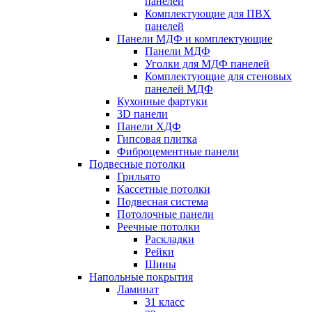
панелей
Комплектующие для ПВХ
панелей
Панели МДФ и комплектующие
Панели МДФ
Уголки для МДФ панелей
Комплектующие для стеновых
панелей МДФ
Кухонные фартуки
3D панели
Панели ХДФ
Гипсовая плитка
Фиброцементные панели
Подвесные потолки
Грильято
Кассетные потолки
Подвесная система
Потолочные панели
Реечные потолки
Раскладки
Рейки
Шины
Напольные покрытия
Ламинат
31 класс