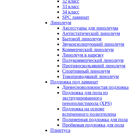
32 класс
33 класс
34 класс
SPC ламинат
Линолеум
Аксессуары для линолеума
Антистатический линолеум
Бытовой линолеум
Звукоизолирующий линолеум
Коммерческий линолеум
Линолеум в нарезку
Полукоммерческий линолеум
Противоскользящий линолеум
Спортивный линолеум
Токопроводящий линолеум
Подложка под ламинат
Древесноволокнистая подложка
Подложка для пола из
экструдированного
пенополистирола (XPS)
Подложка на основе
вспененного полиэтилена
Полимерная подложка для пола
Пробковая подложка для пола
Плинтуса