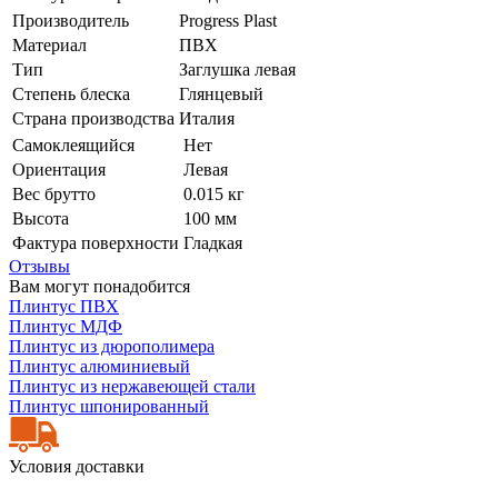
Производитель
Progress Plast
Материал
ПВХ
Тип
Заглушка левая
Степень блеска
Глянцевый
Страна производства
Италия
Самоклеящийся
Нет
Ориентация
Левая
Вес брутто
0.015 кг
Высота
100 мм
Фактура поверхности
Гладкая
Отзывы
Вам могут понадобится
Плинтус ПВХ
Плинтус МДФ
Плинтус из дюрополимера
Плинтус алюминиевый
Плинтус из нержавеющей стали
Плинтус шпонированный
Условия доставки