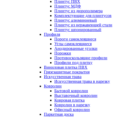
Плинтус ПВХ
Плинтус МДФ
Плинтус из дюрополимера
Комплектующие для плинтусов
Плинтус алюминиевый
Плинтус из нержавеющей стали
Плинтус шпонированный
Профиля
Пороги самоклеящиеся
Углы самоклеящиеся
Анодированные уголки
Порожки
Противоскользящие профили
Профили под плитку
Виниловая плитка ПВХ
Грязезащитные покрытия
Искусственная трава
Искусственная трава в нарезку
Ковролин
Бытовой ковролин
Выставочный ковролин
Ковровая плитка
Ковролин в нарезку
Офисный ковролин
Паркетная доска