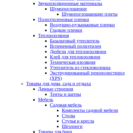
Звукоизоляционные материалы
Шумопоглощение
Шумопоглощающие плиты
Полиэтиленовые пленки
Воздушно-пузырьковые пленки
Гладкие пленки
Теплоизоляция
Базальтовый утеплитель
Вспененный полиэтилен
Дюбели для теплоизоляции
Клей для теплоизоляции
Техническая изоляция
Утеплитель из стекловолокна
Экструдированный пенополистирол
(XPS)
Товары для дома, сада и отдыха
Дачные строения
Тенты и шатры
Мебель
Садовая мебель
Комплекты садовой мебели
Столы
Стулья и кресла
Шезлонги
Товары для бани