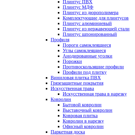
Плинтус ПВХ
Плинтус МДФ
Плинтус из дюрополимера
Комплектующие для плинтусов
Плинтус алюминиевый
Плинтус из нержавеющей стали
Плинтус шпонированный
Профиля
Пороги самоклеящиеся
Углы самоклеящиеся
Анодированные уголки
Порожки
Противоскользящие профили
Профили под плитку
Виниловая плитка ПВХ
Грязезащитные покрытия
Искусственная трава
Искусственная трава в нарезку
Ковролин
Бытовой ковролин
Выставочный ковролин
Ковровая плитка
Ковролин в нарезку
Офисный ковролин
Паркетная доска