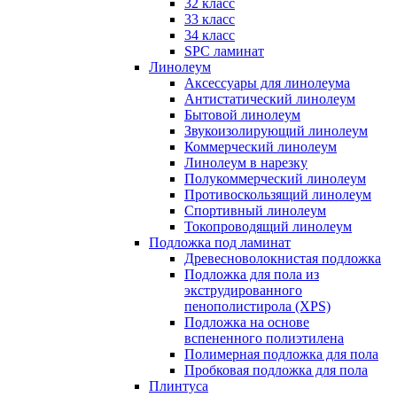
32 класс
33 класс
34 класс
SPC ламинат
Линолеум
Аксессуары для линолеума
Антистатический линолеум
Бытовой линолеум
Звукоизолирующий линолеум
Коммерческий линолеум
Линолеум в нарезку
Полукоммерческий линолеум
Противоскользящий линолеум
Спортивный линолеум
Токопроводящий линолеум
Подложка под ламинат
Древесноволокнистая подложка
Подложка для пола из
экструдированного
пенополистирола (XPS)
Подложка на основе
вспененного полиэтилена
Полимерная подложка для пола
Пробковая подложка для пола
Плинтуса