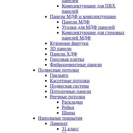
панелей
Комплектующие для ПВХ
панелей
Панели МДФ и комплектующие
Панели МДФ
Уголки для МДФ панелей
Комплектующие для стеновых
панелей МДФ
Кухонные фартуки
3D панели
Панели ХДФ
Гипсовая плитка
Фиброцементные панели
Подвесные потолки
Грильято
Кассетные потолки
Подвесная система
Потолочные панели
Реечные потолки
Раскладки
Рейки
Шины
Напольные покрытия
Ламинат
31 класс