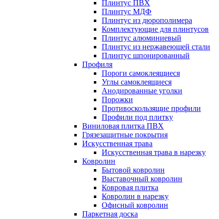
Плинтус ПВХ
Плинтус МДФ
Плинтус из дюрополимера
Комплектующие для плинтусов
Плинтус алюминиевый
Плинтус из нержавеющей стали
Плинтус шпонированный
Профиля
Пороги самоклеящиеся
Углы самоклеящиеся
Анодированные уголки
Порожки
Противоскользящие профили
Профили под плитку
Виниловая плитка ПВХ
Грязезащитные покрытия
Искусственная трава
Искусственная трава в нарезку
Ковролин
Бытовой ковролин
Выставочный ковролин
Ковровая плитка
Ковролин в нарезку
Офисный ковролин
Паркетная доска