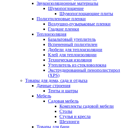
Звукоизоляционные материалы
Шумопоглощение
Шумопоглощающие плиты
Полиэтиленовые пленки
Воздушно-пузырьковые пленки
Гладкие пленки
Теплоизоляция
Базальтовый утеплитель
Вспененный полиэтилен
Дюбели для теплоизоляции
Клей для теплоизоляции
Техническая изоляция
Утеплитель из стекловолокна
Экструдированный пенополистирол
(XPS)
Товары для дома, сада и отдыха
Дачные строения
Тенты и шатры
Мебель
Садовая мебель
Комплекты садовой мебели
Столы
Стулья и кресла
Шезлонги
Товары для бани