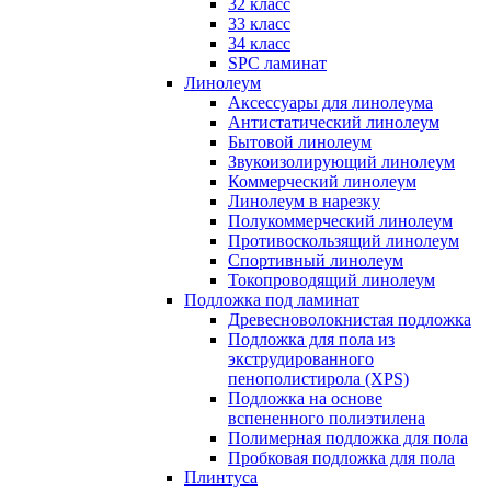
32 класс
33 класс
34 класс
SPC ламинат
Линолеум
Аксессуары для линолеума
Антистатический линолеум
Бытовой линолеум
Звукоизолирующий линолеум
Коммерческий линолеум
Линолеум в нарезку
Полукоммерческий линолеум
Противоскользящий линолеум
Спортивный линолеум
Токопроводящий линолеум
Подложка под ламинат
Древесноволокнистая подложка
Подложка для пола из
экструдированного
пенополистирола (XPS)
Подложка на основе
вспененного полиэтилена
Полимерная подложка для пола
Пробковая подложка для пола
Плинтуса