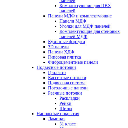
панелей
Комплектующие для ПВХ
панелей
Панели МДФ и комплектующие
Панели МДФ
Уголки для МДФ панелей
Комплектующие для стеновых
панелей МДФ
Кухонные фартуки
3D панели
Панели ХДФ
Гипсовая плитка
Фиброцементные панели
Подвесные потолки
Грильято
Кассетные потолки
Подвесная система
Потолочные панели
Реечные потолки
Раскладки
Рейки
Шины
Напольные покрытия
Ламинат
31 класс