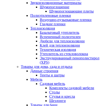
Звукоизоляционные материалы
Шумопоглощение
Шумопоглощающие плиты
Полиэтиленовые пленки
Воздушно-пузырьковые пленки
Гладкие пленки
Теплоизоляция
Базальтовый утеплитель
Вспененный полиэтилен
Дюбели для теплоизоляции
Клей для теплоизоляции
Техническая изоляция
Утеплитель из стекловолокна
Экструдированный пенополистирол
(XPS)
Товары для дома, сада и отдыха
Дачные строения
Тенты и шатры
Мебель
Садовая мебель
Комплекты садовой мебели
Столы
Стулья и кресла
Шезлонги
Товары для бани