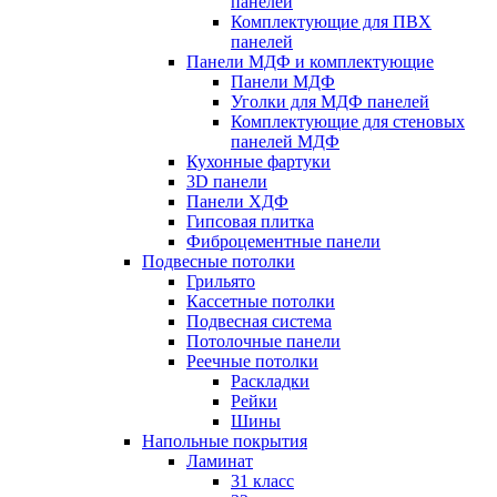
панелей
Комплектующие для ПВХ
панелей
Панели МДФ и комплектующие
Панели МДФ
Уголки для МДФ панелей
Комплектующие для стеновых
панелей МДФ
Кухонные фартуки
3D панели
Панели ХДФ
Гипсовая плитка
Фиброцементные панели
Подвесные потолки
Грильято
Кассетные потолки
Подвесная система
Потолочные панели
Реечные потолки
Раскладки
Рейки
Шины
Напольные покрытия
Ламинат
31 класс