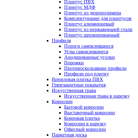
Плинтус ПВХ
Плинтус МДФ
Плинтус из дюрополимера
Комплектующие для плинтусов
Плинтус алюминиевый
Плинтус из нержавеющей стали
Плинтус шпонированный
Профиля
Пороги самоклеящиеся
Углы самоклеящиеся
Анодированные уголки
Порожки
Противоскользящие профили
Профили под плитку
Виниловая плитка ПВХ
Грязезащитные покрытия
Искусственная трава
Искусственная трава в нарезку
Ковролин
Бытовой ковролин
Выставочный ковролин
Ковровая плитка
Ковролин в нарезку
Офисный ковролин
Паркетная доска