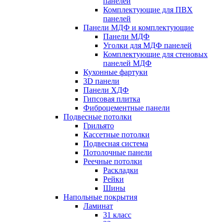
панелей
Комплектующие для ПВХ
панелей
Панели МДФ и комплектующие
Панели МДФ
Уголки для МДФ панелей
Комплектующие для стеновых
панелей МДФ
Кухонные фартуки
3D панели
Панели ХДФ
Гипсовая плитка
Фиброцементные панели
Подвесные потолки
Грильято
Кассетные потолки
Подвесная система
Потолочные панели
Реечные потолки
Раскладки
Рейки
Шины
Напольные покрытия
Ламинат
31 класс