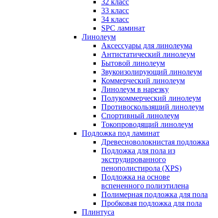
32 класс
33 класс
34 класс
SPC ламинат
Линолеум
Аксессуары для линолеума
Антистатический линолеум
Бытовой линолеум
Звукоизолирующий линолеум
Коммерческий линолеум
Линолеум в нарезку
Полукоммерческий линолеум
Противоскользящий линолеум
Спортивный линолеум
Токопроводящий линолеум
Подложка под ламинат
Древесноволокнистая подложка
Подложка для пола из
экструдированного
пенополистирола (XPS)
Подложка на основе
вспененного полиэтилена
Полимерная подложка для пола
Пробковая подложка для пола
Плинтуса