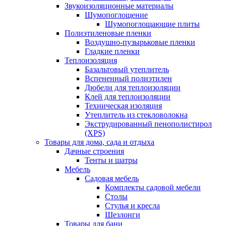
Звукоизоляционные материалы
Шумопоглощение
Шумопоглощающие плиты
Полиэтиленовые пленки
Воздушно-пузырьковые пленки
Гладкие пленки
Теплоизоляция
Базальтовый утеплитель
Вспененный полиэтилен
Дюбели для теплоизоляции
Клей для теплоизоляции
Техническая изоляция
Утеплитель из стекловолокна
Экструдированный пенополистирол
(XPS)
Товары для дома, сада и отдыха
Дачные строения
Тенты и шатры
Мебель
Садовая мебель
Комплекты садовой мебели
Столы
Стулья и кресла
Шезлонги
Товары для бани