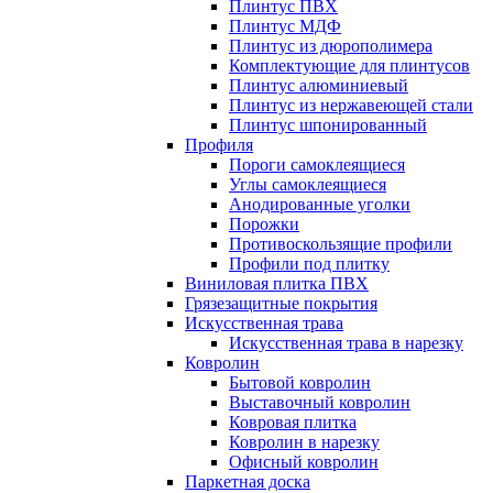
Плинтус ПВХ
Плинтус МДФ
Плинтус из дюрополимера
Комплектующие для плинтусов
Плинтус алюминиевый
Плинтус из нержавеющей стали
Плинтус шпонированный
Профиля
Пороги самоклеящиеся
Углы самоклеящиеся
Анодированные уголки
Порожки
Противоскользящие профили
Профили под плитку
Виниловая плитка ПВХ
Грязезащитные покрытия
Искусственная трава
Искусственная трава в нарезку
Ковролин
Бытовой ковролин
Выставочный ковролин
Ковровая плитка
Ковролин в нарезку
Офисный ковролин
Паркетная доска