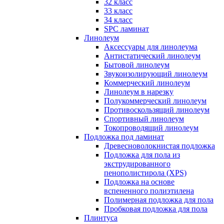
32 класс
33 класс
34 класс
SPC ламинат
Линолеум
Аксессуары для линолеума
Антистатический линолеум
Бытовой линолеум
Звукоизолирующий линолеум
Коммерческий линолеум
Линолеум в нарезку
Полукоммерческий линолеум
Противоскользящий линолеум
Спортивный линолеум
Токопроводящий линолеум
Подложка под ламинат
Древесноволокнистая подложка
Подложка для пола из
экструдированного
пенополистирола (XPS)
Подложка на основе
вспененного полиэтилена
Полимерная подложка для пола
Пробковая подложка для пола
Плинтуса