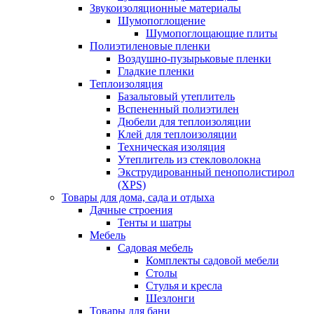
Звукоизоляционные материалы
Шумопоглощение
Шумопоглощающие плиты
Полиэтиленовые пленки
Воздушно-пузырьковые пленки
Гладкие пленки
Теплоизоляция
Базальтовый утеплитель
Вспененный полиэтилен
Дюбели для теплоизоляции
Клей для теплоизоляции
Техническая изоляция
Утеплитель из стекловолокна
Экструдированный пенополистирол
(XPS)
Товары для дома, сада и отдыха
Дачные строения
Тенты и шатры
Мебель
Садовая мебель
Комплекты садовой мебели
Столы
Стулья и кресла
Шезлонги
Товары для бани