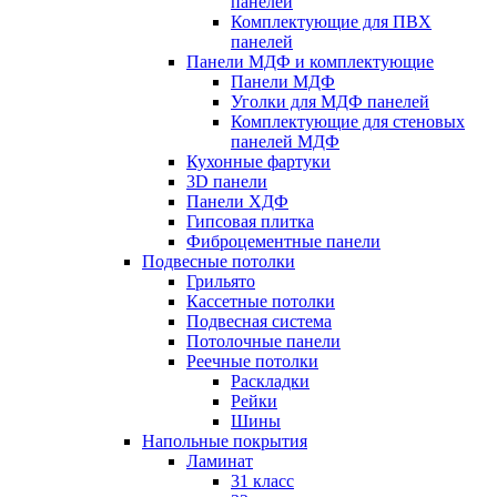
панелей
Комплектующие для ПВХ
панелей
Панели МДФ и комплектующие
Панели МДФ
Уголки для МДФ панелей
Комплектующие для стеновых
панелей МДФ
Кухонные фартуки
3D панели
Панели ХДФ
Гипсовая плитка
Фиброцементные панели
Подвесные потолки
Грильято
Кассетные потолки
Подвесная система
Потолочные панели
Реечные потолки
Раскладки
Рейки
Шины
Напольные покрытия
Ламинат
31 класс