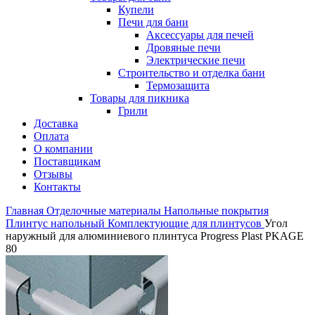
Купели
Печи для бани
Аксессуары для печей
Дровяные печи
Электрические печи
Строительство и отделка бани
Термозащита
Товары для пикника
Грили
Доставка
Оплата
О компании
Поставщикам
Отзывы
Контакты
Главная
Отделочные материалы
Напольные покрытия
Плинтус напольный
Комплектующие для плинтусов
Угол
наружный для алюминиевого плинтуса Progress Plast PKAGE
80