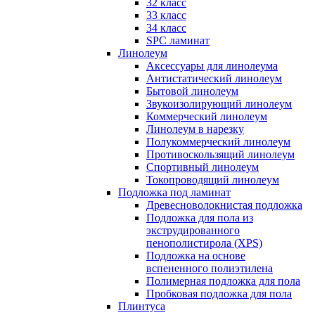
32 класс
33 класс
34 класс
SPC ламинат
Линолеум
Аксессуары для линолеума
Антистатический линолеум
Бытовой линолеум
Звукоизолирующий линолеум
Коммерческий линолеум
Линолеум в нарезку
Полукоммерческий линолеум
Противоскользящий линолеум
Спортивный линолеум
Токопроводящий линолеум
Подложка под ламинат
Древесноволокнистая подложка
Подложка для пола из
экструдированного
пенополистирола (XPS)
Подложка на основе
вспененного полиэтилена
Полимерная подложка для пола
Пробковая подложка для пола
Плинтуса