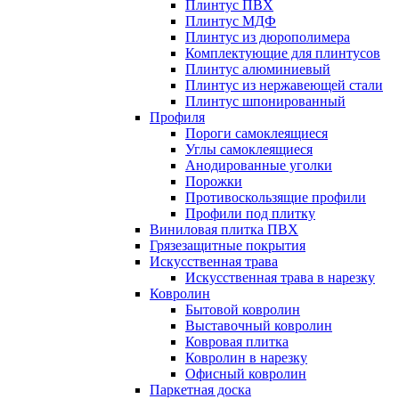
Плинтус ПВХ
Плинтус МДФ
Плинтус из дюрополимера
Комплектующие для плинтусов
Плинтус алюминиевый
Плинтус из нержавеющей стали
Плинтус шпонированный
Профиля
Пороги самоклеящиеся
Углы самоклеящиеся
Анодированные уголки
Порожки
Противоскользящие профили
Профили под плитку
Виниловая плитка ПВХ
Грязезащитные покрытия
Искусственная трава
Искусственная трава в нарезку
Ковролин
Бытовой ковролин
Выставочный ковролин
Ковровая плитка
Ковролин в нарезку
Офисный ковролин
Паркетная доска