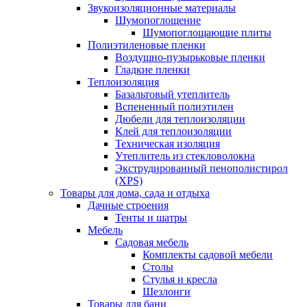
Звукоизоляционные материалы
Шумопоглощение
Шумопоглощающие плиты
Полиэтиленовые пленки
Воздушно-пузырьковые пленки
Гладкие пленки
Теплоизоляция
Базальтовый утеплитель
Вспененный полиэтилен
Дюбели для теплоизоляции
Клей для теплоизоляции
Техническая изоляция
Утеплитель из стекловолокна
Экструдированный пенополистирол
(XPS)
Товары для дома, сада и отдыха
Дачные строения
Тенты и шатры
Мебель
Садовая мебель
Комплекты садовой мебели
Столы
Стулья и кресла
Шезлонги
Товары для бани