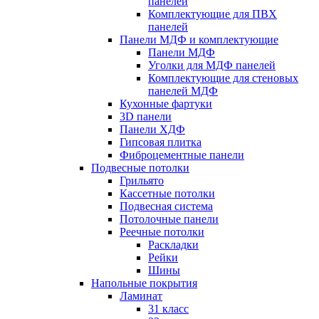
панелей
Комплектующие для ПВХ
панелей
Панели МДФ и комплектующие
Панели МДФ
Уголки для МДФ панелей
Комплектующие для стеновых
панелей МДФ
Кухонные фартуки
3D панели
Панели ХДФ
Гипсовая плитка
Фиброцементные панели
Подвесные потолки
Грильято
Кассетные потолки
Подвесная система
Потолочные панели
Реечные потолки
Раскладки
Рейки
Шины
Напольные покрытия
Ламинат
31 класс