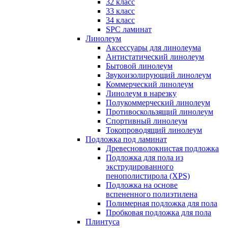
32 класс
33 класс
34 класс
SPC ламинат
Линолеум
Аксессуары для линолеума
Антистатический линолеум
Бытовой линолеум
Звукоизолирующий линолеум
Коммерческий линолеум
Линолеум в нарезку
Полукоммерческий линолеум
Противоскользящий линолеум
Спортивный линолеум
Токопроводящий линолеум
Подложка под ламинат
Древесноволокнистая подложка
Подложка для пола из
экструдированного
пенополистирола (XPS)
Подложка на основе
вспененного полиэтилена
Полимерная подложка для пола
Пробковая подложка для пола
Плинтуса