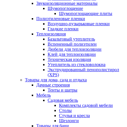
Звукоизоляционные материалы
Шумопоглощение
Шумопоглощающие плиты
Полиэтиленовые пленки
Воздушно-пузырьковые пленки
Гладкие пленки
Теплоизоляция
Базальтовый утеплитель
Вспененный полиэтилен
Дюбели для теплоизоляции
Клей для теплоизоляции
Техническая изоляция
Утеплитель из стекловолокна
Экструдированный пенополистирол
(XPS)
Товары для дома, сада и отдыха
Дачные строения
Тенты и шатры
Мебель
Садовая мебель
Комплекты садовой мебели
Столы
Стулья и кресла
Шезлонги
Товары для бани