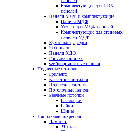
панелей
Комплектующие для ПВХ
панелей
Панели МДФ и комплектующие
Панели МДФ
Уголки для МДФ панелей
Комплектующие для стеновых
панелей МДФ
Кухонные фартуки
3D панели
Панели ХДФ
Гипсовая плитка
Фиброцементные панели
Подвесные потолки
Грильято
Кассетные потолки
Подвесная система
Потолочные панели
Реечные потолки
Раскладки
Рейки
Шины
Напольные покрытия
Ламинат
31 класс