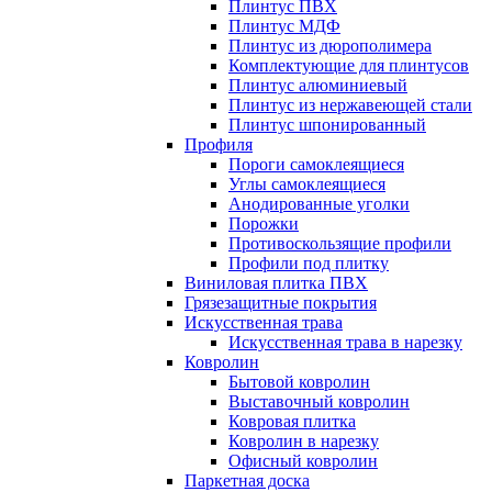
Плинтус ПВХ
Плинтус МДФ
Плинтус из дюрополимера
Комплектующие для плинтусов
Плинтус алюминиевый
Плинтус из нержавеющей стали
Плинтус шпонированный
Профиля
Пороги самоклеящиеся
Углы самоклеящиеся
Анодированные уголки
Порожки
Противоскользящие профили
Профили под плитку
Виниловая плитка ПВХ
Грязезащитные покрытия
Искусственная трава
Искусственная трава в нарезку
Ковролин
Бытовой ковролин
Выставочный ковролин
Ковровая плитка
Ковролин в нарезку
Офисный ковролин
Паркетная доска