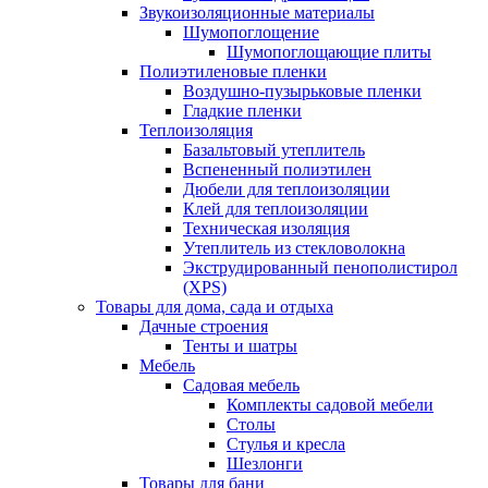
Звукоизоляционные материалы
Шумопоглощение
Шумопоглощающие плиты
Полиэтиленовые пленки
Воздушно-пузырьковые пленки
Гладкие пленки
Теплоизоляция
Базальтовый утеплитель
Вспененный полиэтилен
Дюбели для теплоизоляции
Клей для теплоизоляции
Техническая изоляция
Утеплитель из стекловолокна
Экструдированный пенополистирол
(XPS)
Товары для дома, сада и отдыха
Дачные строения
Тенты и шатры
Мебель
Садовая мебель
Комплекты садовой мебели
Столы
Стулья и кресла
Шезлонги
Товары для бани