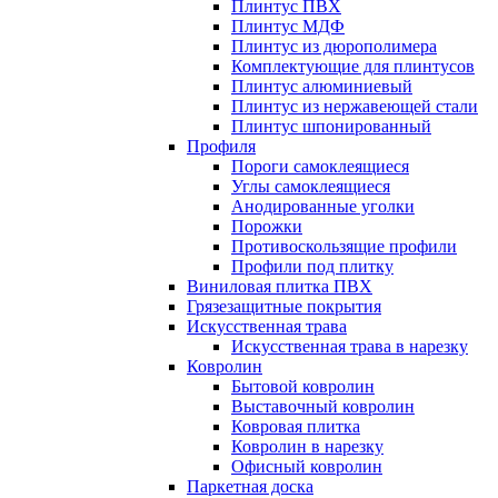
Плинтус ПВХ
Плинтус МДФ
Плинтус из дюрополимера
Комплектующие для плинтусов
Плинтус алюминиевый
Плинтус из нержавеющей стали
Плинтус шпонированный
Профиля
Пороги самоклеящиеся
Углы самоклеящиеся
Анодированные уголки
Порожки
Противоскользящие профили
Профили под плитку
Виниловая плитка ПВХ
Грязезащитные покрытия
Искусственная трава
Искусственная трава в нарезку
Ковролин
Бытовой ковролин
Выставочный ковролин
Ковровая плитка
Ковролин в нарезку
Офисный ковролин
Паркетная доска