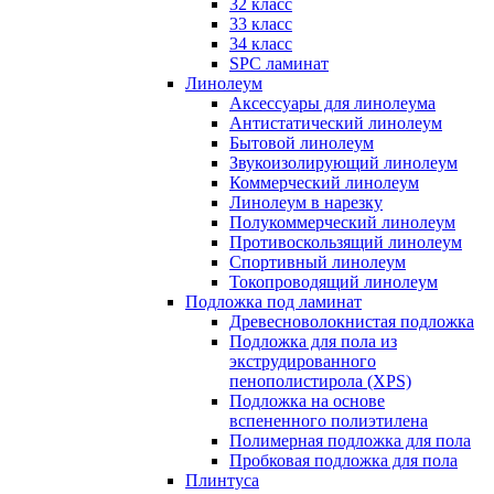
32 класс
33 класс
34 класс
SPC ламинат
Линолеум
Аксессуары для линолеума
Антистатический линолеум
Бытовой линолеум
Звукоизолирующий линолеум
Коммерческий линолеум
Линолеум в нарезку
Полукоммерческий линолеум
Противоскользящий линолеум
Спортивный линолеум
Токопроводящий линолеум
Подложка под ламинат
Древесноволокнистая подложка
Подложка для пола из
экструдированного
пенополистирола (XPS)
Подложка на основе
вспененного полиэтилена
Полимерная подложка для пола
Пробковая подложка для пола
Плинтуса