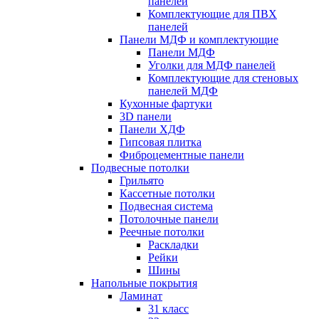
панелей
Комплектующие для ПВХ
панелей
Панели МДФ и комплектующие
Панели МДФ
Уголки для МДФ панелей
Комплектующие для стеновых
панелей МДФ
Кухонные фартуки
3D панели
Панели ХДФ
Гипсовая плитка
Фиброцементные панели
Подвесные потолки
Грильято
Кассетные потолки
Подвесная система
Потолочные панели
Реечные потолки
Раскладки
Рейки
Шины
Напольные покрытия
Ламинат
31 класс