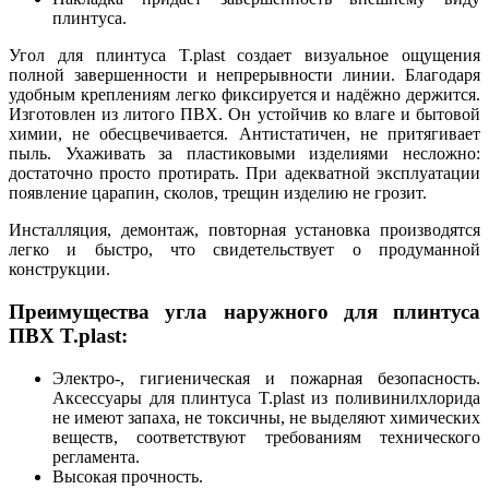
плинтуса.
Угол для плинтуса T.рlast создает визуальное ощущения
полной завершенности и непрерывности линии. Благодаря
удобным креплениям легко фиксируется и надёжно держится.
Изготовлен из литого ПВХ. Он устойчив ко влаге и бытовой
химии, не обесцвечивается. Антистатичен, не притягивает
пыль. Ухаживать за пластиковыми изделиями несложно:
достаточно просто протирать. При адекватной эксплуатации
появление царапин, сколов, трещин изделию не грозит.
Инсталляция, демонтаж, повторная установка производятся
легко и быстро, что свидетельствует о продуманной
конструкции.
Преимущества угла наружного для плинтуса
ПВХ T.рlast:
Электро-, гигиеническая и пожарная безопасность.
Аксессуары для плинтуса T.рlast из поливинилхлорида
не имеют запаха, не токсичны, не выделяют химических
веществ, соответствуют требованиям технического
регламента.
Высокая прочность.