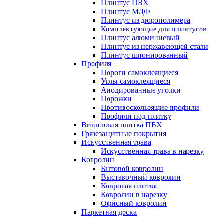
Плинтус ПВХ
Плинтус МДФ
Плинтус из дюрополимера
Комплектующие для плинтусов
Плинтус алюминиевый
Плинтус из нержавеющей стали
Плинтус шпонированный
Профиля
Пороги самоклеящиеся
Углы самоклеящиеся
Анодированные уголки
Порожки
Противоскользящие профили
Профили под плитку
Виниловая плитка ПВХ
Грязезащитные покрытия
Искусственная трава
Искусственная трава в нарезку
Ковролин
Бытовой ковролин
Выставочный ковролин
Ковровая плитка
Ковролин в нарезку
Офисный ковролин
Паркетная доска