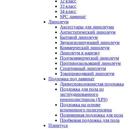
32 класс
33 класс
34 класс
SPC ламинат
Линолеум
Аксессуары для линолеума
Антистатический линолеум
Бытовой линолеум
Звукоизолирующий линолеум
Коммерческий линолеум
Линолеум в нарезку
Полукоммерческий линолеум
Противоскользящий линолеум
Спортивный линолеум
Токопроводящий линолеум
Подложка под ламинат
Древесноволокнистая подложка
Подложка для пола из
экструдированного
пенополистирола (XPS)
Подложка на основе
вспененного полиэтилена
Полимерная подложка для пола
Пробковая подложка для пола
Плинтуса