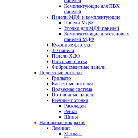
панелей
Комплектующие для ПВХ
панелей
Панели МДФ и комплектующие
Панели МДФ
Уголки для МДФ панелей
Комплектующие для стеновых
панелей МДФ
Кухонные фартуки
3D панели
Панели ХДФ
Гипсовая плитка
Фиброцементные панели
Подвесные потолки
Грильято
Кассетные потолки
Подвесная система
Потолочные панели
Реечные потолки
Раскладки
Рейки
Шины
Напольные покрытия
Ламинат
31 класс