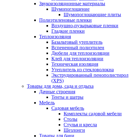
Звукоизоляционные материалы
Шумопоглощение
Шумопоглощающие плиты
Полиэтиленовые пленки
Воздушно-пузырьковые пленки
Гладкие пленки
Теплоизоляция
Базальтовый утеплитель
Вспененный полиэтилен
Дюбели для теплоизоляции
Клей для теплоизоляции
Техническая изоляция
Утеплитель из стекловолокна
Экструдированный пенополистирол
(XPS)
Товары для дома, сада и отдыха
Дачные строения
Тенты и шатры
Мебель
Садовая мебель
Комплекты садовой мебели
Столы
Стулья и кресла
Шезлонги
Товары для бани