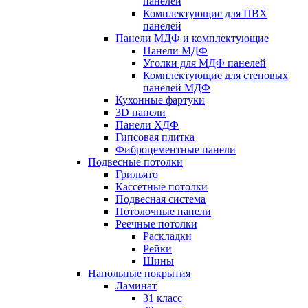
панелей
Комплектующие для ПВХ
панелей
Панели МДФ и комплектующие
Панели МДФ
Уголки для МДФ панелей
Комплектующие для стеновых
панелей МДФ
Кухонные фартуки
3D панели
Панели ХДФ
Гипсовая плитка
Фиброцементные панели
Подвесные потолки
Грильято
Кассетные потолки
Подвесная система
Потолочные панели
Реечные потолки
Раскладки
Рейки
Шины
Напольные покрытия
Ламинат
31 класс