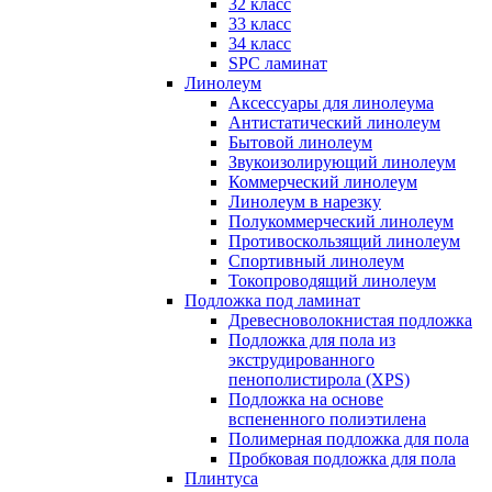
32 класс
33 класс
34 класс
SPC ламинат
Линолеум
Аксессуары для линолеума
Антистатический линолеум
Бытовой линолеум
Звукоизолирующий линолеум
Коммерческий линолеум
Линолеум в нарезку
Полукоммерческий линолеум
Противоскользящий линолеум
Спортивный линолеум
Токопроводящий линолеум
Подложка под ламинат
Древесноволокнистая подложка
Подложка для пола из
экструдированного
пенополистирола (XPS)
Подложка на основе
вспененного полиэтилена
Полимерная подложка для пола
Пробковая подложка для пола
Плинтуса