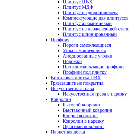
Плинтус ПВХ
Плинтус МДФ
Плинтус из дюрополимера
Комплектующие для плинтусов
Плинтус алюминиевый
Плинтус из нержавеющей стали
Плинтус шпонированный
Профиля
Пороги самоклеящиеся
Углы самоклеящиеся
Анодированные уголки
Порожки
Противоскользящие профили
Профили под плитку
Виниловая плитка ПВХ
Грязезащитные покрытия
Искусственная трава
Искусственная трава в нарезку
Ковролин
Бытовой ковролин
Выставочный ковролин
Ковровая плитка
Ковролин в нарезку
Офисный ковролин
Паркетная доска