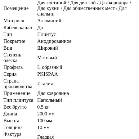
Для гостиной / Для детской / Для коридора /
Помещение
Для кухни / Для общественных мест / Для
спальни
Материал
Алюминий
Кабель-канал
Да
Тип
Плинтус
Покрытие
Анодированное
Вид
Широкий
Степень
Матовый
блеска
Профиль
L-образный
Серия
PKISPAA
Страна
Италия
производства
Применение
Для ковролина
Тип плинтуса
Напольный
Вес брутто
0.5 кг
Длина
2000 мм
Высота
100 мм
Толщина
10 мм
Фактура
Гладкая