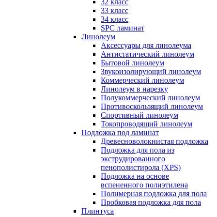
32 класс
33 класс
34 класс
SPC ламинат
Линолеум
Аксессуары для линолеума
Антистатический линолеум
Бытовой линолеум
Звукоизолирующий линолеум
Коммерческий линолеум
Линолеум в нарезку
Полукоммерческий линолеум
Противоскользящий линолеум
Спортивный линолеум
Токопроводящий линолеум
Подложка под ламинат
Древесноволокнистая подложка
Подложка для пола из
экструдированного
пенополистирола (XPS)
Подложка на основе
вспененного полиэтилена
Полимерная подложка для пола
Пробковая подложка для пола
Плинтуса