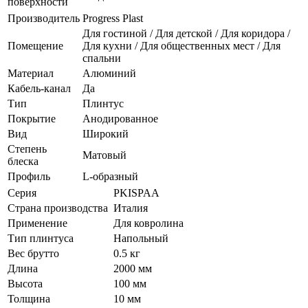
поверхности
Производитель
Progress Plast
Для гостиной / Для детской / Для коридора /
Помещение
Для кухни / Для общественных мест / Для
спальни
Материал
Алюминий
Кабель-канал
Да
Тип
Плинтус
Покрытие
Анодированное
Вид
Широкий
Степень
Матовый
блеска
Профиль
L-образный
Серия
PKISPAA
Страна производства
Италия
Применение
Для ковролина
Тип плинтуса
Напольный
Вес брутто
0.5 кг
Длина
2000 мм
Высота
100 мм
Толщина
10 мм