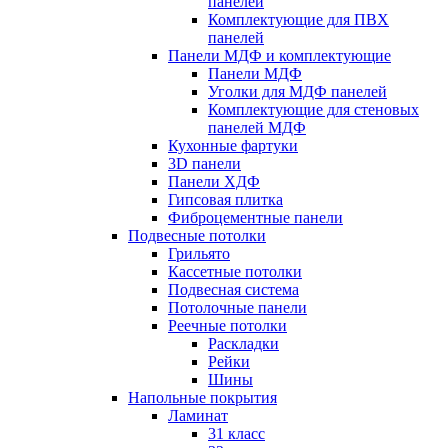
панелей
Комплектующие для ПВХ
панелей
Панели МДФ и комплектующие
Панели МДФ
Уголки для МДФ панелей
Комплектующие для стеновых
панелей МДФ
Кухонные фартуки
3D панели
Панели ХДФ
Гипсовая плитка
Фиброцементные панели
Подвесные потолки
Грильято
Кассетные потолки
Подвесная система
Потолочные панели
Реечные потолки
Раскладки
Рейки
Шины
Напольные покрытия
Ламинат
31 класс