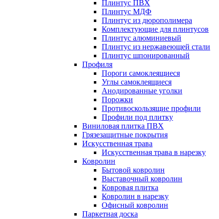
Плинтус ПВХ
Плинтус МДФ
Плинтус из дюрополимера
Комплектующие для плинтусов
Плинтус алюминиевый
Плинтус из нержавеющей стали
Плинтус шпонированный
Профиля
Пороги самоклеящиеся
Углы самоклеящиеся
Анодированные уголки
Порожки
Противоскользящие профили
Профили под плитку
Виниловая плитка ПВХ
Грязезащитные покрытия
Искусственная трава
Искусственная трава в нарезку
Ковролин
Бытовой ковролин
Выставочный ковролин
Ковровая плитка
Ковролин в нарезку
Офисный ковролин
Паркетная доска