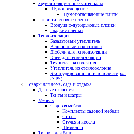
Звукоизоляционные материалы
Шумопоглощение
Шумопоглощающие плиты
Полиэтиленовые пленки
Воздушно-пузырьковые пленки
Гладкие пленки
Теплоизоляция
Базальтовый утеплитель
Вспененный полиэтилен
Дюбели для теплоизоляции
Клей для теплоизоляции
Техническая изоляция
Утеплитель из стекловолокна
Экструдированный пенополистирол
(XPS)
Товары для дома, сада и отдыха
Дачные строения
Тенты и шатры
Мебель
Садовая мебель
Комплекты садовой мебели
Столы
Стулья и кресла
Шезлонги
Товары для бани