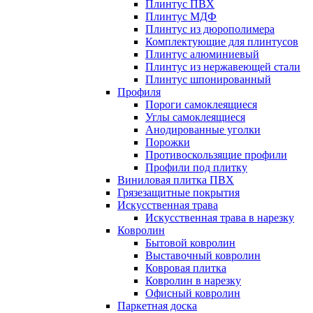
Плинтус ПВХ
Плинтус МДФ
Плинтус из дюрополимера
Комплектующие для плинтусов
Плинтус алюминиевый
Плинтус из нержавеющей стали
Плинтус шпонированный
Профиля
Пороги самоклеящиеся
Углы самоклеящиеся
Анодированные уголки
Порожки
Противоскользящие профили
Профили под плитку
Виниловая плитка ПВХ
Грязезащитные покрытия
Искусственная трава
Искусственная трава в нарезку
Ковролин
Бытовой ковролин
Выставочный ковролин
Ковровая плитка
Ковролин в нарезку
Офисный ковролин
Паркетная доска