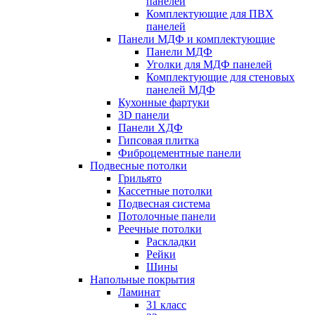
панелей
Комплектующие для ПВХ
панелей
Панели МДФ и комплектующие
Панели МДФ
Уголки для МДФ панелей
Комплектующие для стеновых
панелей МДФ
Кухонные фартуки
3D панели
Панели ХДФ
Гипсовая плитка
Фиброцементные панели
Подвесные потолки
Грильято
Кассетные потолки
Подвесная система
Потолочные панели
Реечные потолки
Раскладки
Рейки
Шины
Напольные покрытия
Ламинат
31 класс