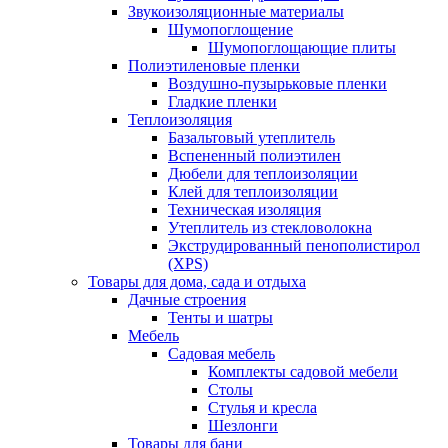
Звукоизоляционные материалы
Шумопоглощение
Шумопоглощающие плиты
Полиэтиленовые пленки
Воздушно-пузырьковые пленки
Гладкие пленки
Теплоизоляция
Базальтовый утеплитель
Вспененный полиэтилен
Дюбели для теплоизоляции
Клей для теплоизоляции
Техническая изоляция
Утеплитель из стекловолокна
Экструдированный пенополистирол
(XPS)
Товары для дома, сада и отдыха
Дачные строения
Тенты и шатры
Мебель
Садовая мебель
Комплекты садовой мебели
Столы
Стулья и кресла
Шезлонги
Товары для бани