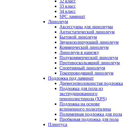
32 класс
33 класс
34 класс
SPC ламинат
Линолеум
Аксессуары для линолеума
Антистатический линолеум
Бытовой линолеум
Звукоизолирующий линолеум
Коммерческий линолеум
Линолеум в нарезку
Полукоммерческий линолеум
Противоскользящий линолеум
Спортивный линолеум
Токопроводящий линолеум
Подложка под ламинат
Древесноволокнистая подложка
Подложка для пола из
экструдированного
пенополистирола (XPS)
Подложка на основе
вспененного полиэтилена
Полимерная подложка для пола
Пробковая подложка для пола
Плинтуса