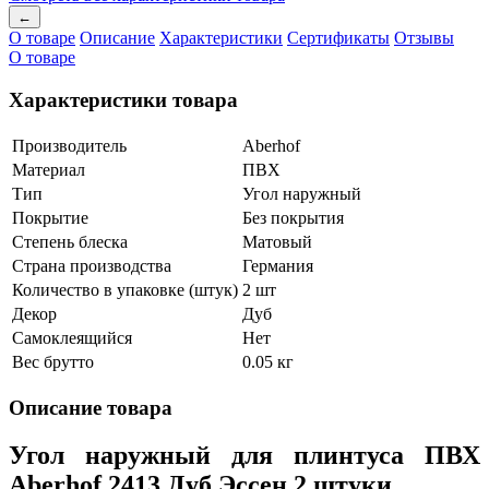
←
О товаре
Описание
Характеристики
Сертификаты
Отзывы
О товаре
Характеристики товара
Производитель
Aberhof
Материал
ПВХ
Тип
Угол наружный
Покрытие
Без покрытия
Степень блеска
Матовый
Страна производства
Германия
Количество в упаковке (штук)
2 шт
Декор
Дуб
Самоклеящийся
Нет
Вес брутто
0.05 кг
Описание товара
Угол наружный для плинтуса ПВХ
Aberhof 2413 Дуб Эссен 2 штуки