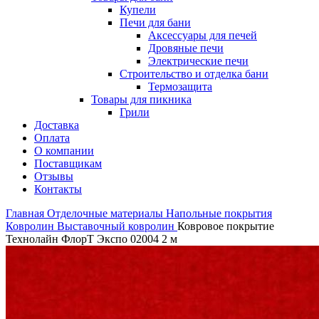
Купели
Печи для бани
Аксессуары для печей
Дровяные печи
Электрические печи
Строительство и отделка бани
Термозащита
Товары для пикника
Грили
Доставка
Оплата
О компании
Поставщикам
Отзывы
Контакты
Главная
Отделочные материалы
Напольные покрытия
Ковролин
Выставочный ковролин
Ковровое покрытие
Технолайн ФлорТ Экспо 02004 2 м