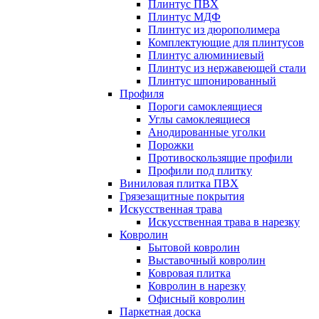
Плинтус ПВХ
Плинтус МДФ
Плинтус из дюрополимера
Комплектующие для плинтусов
Плинтус алюминиевый
Плинтус из нержавеющей стали
Плинтус шпонированный
Профиля
Пороги самоклеящиеся
Углы самоклеящиеся
Анодированные уголки
Порожки
Противоскользящие профили
Профили под плитку
Виниловая плитка ПВХ
Грязезащитные покрытия
Искусственная трава
Искусственная трава в нарезку
Ковролин
Бытовой ковролин
Выставочный ковролин
Ковровая плитка
Ковролин в нарезку
Офисный ковролин
Паркетная доска