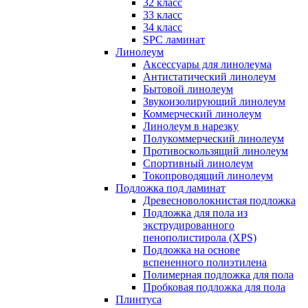
32 класс
33 класс
34 класс
SPC ламинат
Линолеум
Аксессуары для линолеума
Антистатический линолеум
Бытовой линолеум
Звукоизолирующий линолеум
Коммерческий линолеум
Линолеум в нарезку
Полукоммерческий линолеум
Противоскользящий линолеум
Спортивный линолеум
Токопроводящий линолеум
Подложка под ламинат
Древесноволокнистая подложка
Подложка для пола из
экструдированного
пенополистирола (XPS)
Подложка на основе
вспененного полиэтилена
Полимерная подложка для пола
Пробковая подложка для пола
Плинтуса