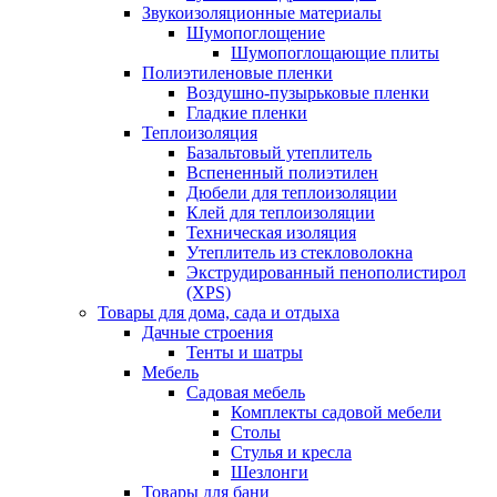
Звукоизоляционные материалы
Шумопоглощение
Шумопоглощающие плиты
Полиэтиленовые пленки
Воздушно-пузырьковые пленки
Гладкие пленки
Теплоизоляция
Базальтовый утеплитель
Вспененный полиэтилен
Дюбели для теплоизоляции
Клей для теплоизоляции
Техническая изоляция
Утеплитель из стекловолокна
Экструдированный пенополистирол
(XPS)
Товары для дома, сада и отдыха
Дачные строения
Тенты и шатры
Мебель
Садовая мебель
Комплекты садовой мебели
Столы
Стулья и кресла
Шезлонги
Товары для бани