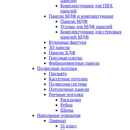
панелей
Комплектующие для ПВХ
панелей
Панели МДФ и комплектующие
Панели МДФ
Уголки для МДФ панелей
Комплектующие для стеновых
панелей МДФ
Кухонные фартуки
3D панели
Панели ХДФ
Гипсовая плитка
Фиброцементные панели
Подвесные потолки
Грильято
Кассетные потолки
Подвесная система
Потолочные панели
Реечные потолки
Раскладки
Рейки
Шины
Напольные покрытия
Ламинат
31 класс