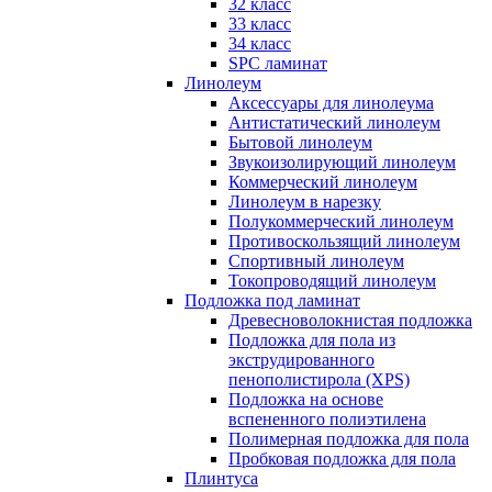
32 класс
33 класс
34 класс
SPC ламинат
Линолеум
Аксессуары для линолеума
Антистатический линолеум
Бытовой линолеум
Звукоизолирующий линолеум
Коммерческий линолеум
Линолеум в нарезку
Полукоммерческий линолеум
Противоскользящий линолеум
Спортивный линолеум
Токопроводящий линолеум
Подложка под ламинат
Древесноволокнистая подложка
Подложка для пола из
экструдированного
пенополистирола (XPS)
Подложка на основе
вспененного полиэтилена
Полимерная подложка для пола
Пробковая подложка для пола
Плинтуса