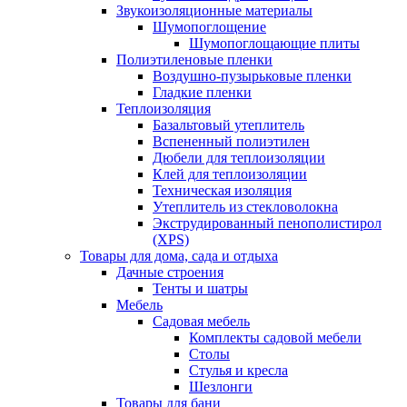
Звукоизоляционные материалы
Шумопоглощение
Шумопоглощающие плиты
Полиэтиленовые пленки
Воздушно-пузырьковые пленки
Гладкие пленки
Теплоизоляция
Базальтовый утеплитель
Вспененный полиэтилен
Дюбели для теплоизоляции
Клей для теплоизоляции
Техническая изоляция
Утеплитель из стекловолокна
Экструдированный пенополистирол
(XPS)
Товары для дома, сада и отдыха
Дачные строения
Тенты и шатры
Мебель
Садовая мебель
Комплекты садовой мебели
Столы
Стулья и кресла
Шезлонги
Товары для бани