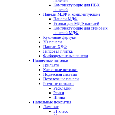
панелей
Комплектующие для ПВХ
панелей
Панели МДФ и комплектующие
Панели МДФ
Уголки для МДФ панелей
Комплектующие для стеновых
панелей МДФ
Кухонные фартуки
3D панели
Панели ХДФ
Гипсовая плитка
Фиброцементные панели
Подвесные потолки
Грильято
Кассетные потолки
Подвесная система
Потолочные панели
Реечные потолки
Раскладки
Рейки
Шины
Напольные покрытия
Ламинат
31 класс