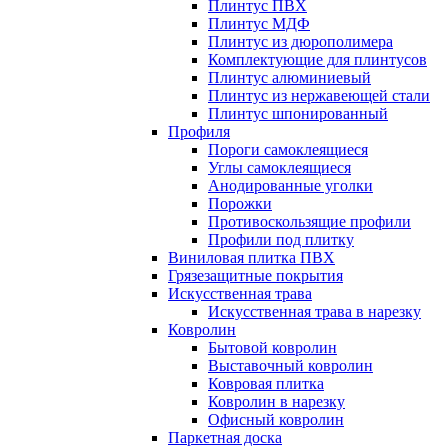
Плинтус ПВХ
Плинтус МДФ
Плинтус из дюрополимера
Комплектующие для плинтусов
Плинтус алюминиевый
Плинтус из нержавеющей стали
Плинтус шпонированный
Профиля
Пороги самоклеящиеся
Углы самоклеящиеся
Анодированные уголки
Порожки
Противоскользящие профили
Профили под плитку
Виниловая плитка ПВХ
Грязезащитные покрытия
Искусственная трава
Искусственная трава в нарезку
Ковролин
Бытовой ковролин
Выставочный ковролин
Ковровая плитка
Ковролин в нарезку
Офисный ковролин
Паркетная доска