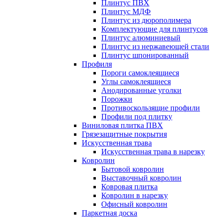
Плинтус ПВХ
Плинтус МДФ
Плинтус из дюрополимера
Комплектующие для плинтусов
Плинтус алюминиевый
Плинтус из нержавеющей стали
Плинтус шпонированный
Профиля
Пороги самоклеящиеся
Углы самоклеящиеся
Анодированные уголки
Порожки
Противоскользящие профили
Профили под плитку
Виниловая плитка ПВХ
Грязезащитные покрытия
Искусственная трава
Искусственная трава в нарезку
Ковролин
Бытовой ковролин
Выставочный ковролин
Ковровая плитка
Ковролин в нарезку
Офисный ковролин
Паркетная доска