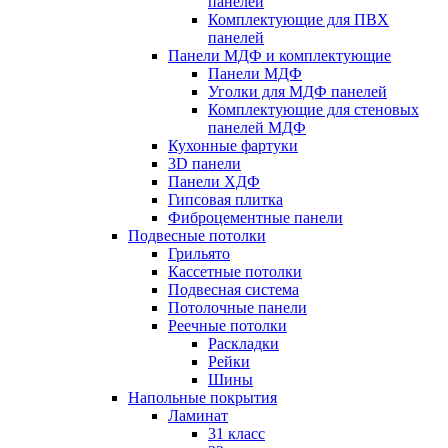
панелей
Комплектующие для ПВХ
панелей
Панели МДФ и комплектующие
Панели МДФ
Уголки для МДФ панелей
Комплектующие для стеновых
панелей МДФ
Кухонные фартуки
3D панели
Панели ХДФ
Гипсовая плитка
Фиброцементные панели
Подвесные потолки
Грильято
Кассетные потолки
Подвесная система
Потолочные панели
Реечные потолки
Раскладки
Рейки
Шины
Напольные покрытия
Ламинат
31 класс