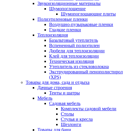
Звукоизоляционные материалы
Шумопоглощение
Шумопоглощающие плиты
Полиэтиленовые пленки
Воздушно-пузырьковые пленки
Гладкие пленки
Теплоизоляция
Базальтовый утеплитель
Вспененный полиэтилен
Дюбели для теплоизоляции
Клей для теплоизоляции
Техническая изоляция
Утеплитель из стекловолокна
Экструдированный пенополистирол
(XPS)
Товары для дома, сада и отдыха
Дачные строения
Тенты и шатры
Мебель
Садовая мебель
Комплекты садовой мебели
Столы
Стулья и кресла
Шезлонги
Товары для бани