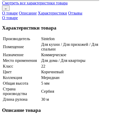
Смотреть все характеристики товара
←
О товаре
Описание
Характеристики
Отзывы
О товаре
Характеристики товара
Производитель
Sintelon
Для кухни / Для прихожей / Для
Помещение
спальни
Назначение
Коммерческое
Место применения
Для дома / Для квартиры
Класс
22
Цвет
Коричневый
Коллекция
Меридиан
Общая высота
5 мм
Страна
Сербия
производства
Длина рулона
30 м
Описание товара