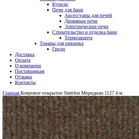
Купели
Печи для бани
Аксессуары для печей
Дровяные печи
Электрические печи
Строительство и отделка бани
Термозащита
Товары для пикника
Грили
Доставка
Оплата
О компании
Поставщикам
Отзывы
Контакты
Главная
Ковровое покрытие Sintelon Меридиан 1127 4 м