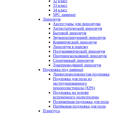
32 класс
33 класс
34 класс
SPC ламинат
Линолеум
Аксессуары для линолеума
Антистатический линолеум
Бытовой линолеум
Звукоизолирующий линолеум
Коммерческий линолеум
Линолеум в нарезку
Полукоммерческий линолеум
Противоскользящий линолеум
Спортивный линолеум
Токопроводящий линолеум
Подложка под ламинат
Древесноволокнистая подложка
Подложка для пола из
экструдированного
пенополистирола (XPS)
Подложка на основе
вспененного полиэтилена
Полимерная подложка для пола
Пробковая подложка для пола
Плинтуса