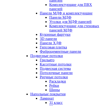
панелей
Комплектующие для ПВХ
панелей
Панели МДФ и комплектующие
Панели МДФ
Уголки для МДФ панелей
Комплектующие для стеновых
панелей МДФ
Кухонные фартуки
3D панели
Панели ХДФ
Гипсовая плитка
Фиброцементные панели
Подвесные потолки
Грильято
Кассетные потолки
Подвесная система
Потолочные панели
Реечные потолки
Раскладки
Рейки
Шины
Напольные покрытия
Ламинат
31 класс