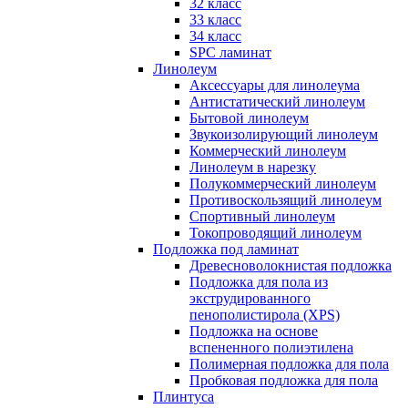
32 класс
33 класс
34 класс
SPC ламинат
Линолеум
Аксессуары для линолеума
Антистатический линолеум
Бытовой линолеум
Звукоизолирующий линолеум
Коммерческий линолеум
Линолеум в нарезку
Полукоммерческий линолеум
Противоскользящий линолеум
Спортивный линолеум
Токопроводящий линолеум
Подложка под ламинат
Древесноволокнистая подложка
Подложка для пола из
экструдированного
пенополистирола (XPS)
Подложка на основе
вспененного полиэтилена
Полимерная подложка для пола
Пробковая подложка для пола
Плинтуса