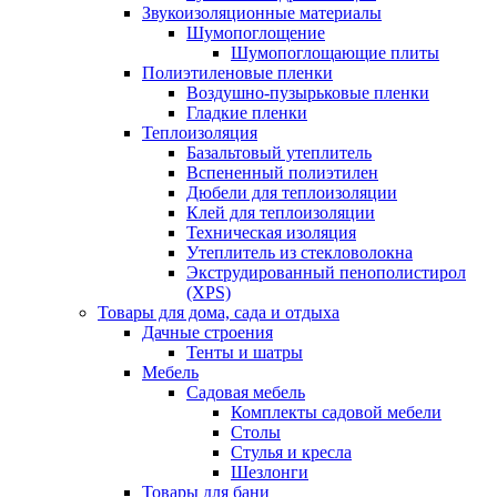
Звукоизоляционные материалы
Шумопоглощение
Шумопоглощающие плиты
Полиэтиленовые пленки
Воздушно-пузырьковые пленки
Гладкие пленки
Теплоизоляция
Базальтовый утеплитель
Вспененный полиэтилен
Дюбели для теплоизоляции
Клей для теплоизоляции
Техническая изоляция
Утеплитель из стекловолокна
Экструдированный пенополистирол
(XPS)
Товары для дома, сада и отдыха
Дачные строения
Тенты и шатры
Мебель
Садовая мебель
Комплекты садовой мебели
Столы
Стулья и кресла
Шезлонги
Товары для бани