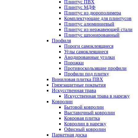
Плинтус ПВХ
Плинтус МДФ
Плинтус из дюрополимера
Комплектующие для плинтусов
Плинтус алюминиевый
Плинтус из нержавеющей стали
Плинтус шпонированный
Профиля
Пороги самоклеящиеся
Углы самоклеящиеся
Анодированные уголки
Порожки
Противоскользящие профили
Профили под плитку
Виниловая плитка ПВХ
Грязезащитные покрытия
Искусственная трава
Искусственная трава в нарезку
Ковролин
Бытовой ковролин
Выставочный ковролин
Ковровая плитка
Ковролин в нарезку
Офисный ковролин
Паркетная доска