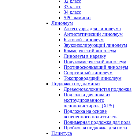
32 класс
33 класс
34 класс
SPC ламинат
Линолеум
Аксессуары для линолеума
Антистатический линолеум
Бытовой линолеум
Звукоизолирующий линолеум
Коммерческий линолеум
Линолеум в нарезку
Полукоммерческий линолеум
Противоскользящий линолеум
Спортивный линолеум
Токопроводящий линолеум
Подложка под ламинат
Древесноволокнистая подложка
Подложка для пола из
экструдированного
пенополистирола (XPS)
Подложка на основе
вспененного полиэтилена
Полимерная подложка для пола
Пробковая подложка для пола
Плинтуса