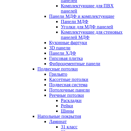
панелей
Комплектующие для ПВХ
панелей
Панели МДФ и комплектующие
Панели МДФ
Уголки для МДФ панелей
Комплектующие для стеновых
панелей МДФ
Кухонные фартуки
3D панели
Панели ХДФ
Гипсовая плитка
Фиброцементные панели
Подвесные потолки
Грильято
Кассетные потолки
Подвесная система
Потолочные панели
Реечные потолки
Раскладки
Рейки
Шины
Напольные покрытия
Ламинат
31 класс