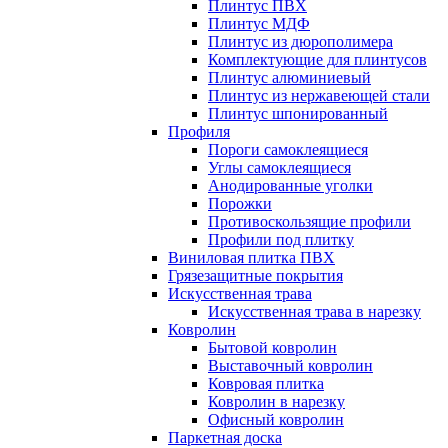
Плинтус ПВХ
Плинтус МДФ
Плинтус из дюрополимера
Комплектующие для плинтусов
Плинтус алюминиевый
Плинтус из нержавеющей стали
Плинтус шпонированный
Профиля
Пороги самоклеящиеся
Углы самоклеящиеся
Анодированные уголки
Порожки
Противоскользящие профили
Профили под плитку
Виниловая плитка ПВХ
Грязезащитные покрытия
Искусственная трава
Искусственная трава в нарезку
Ковролин
Бытовой ковролин
Выставочный ковролин
Ковровая плитка
Ковролин в нарезку
Офисный ковролин
Паркетная доска