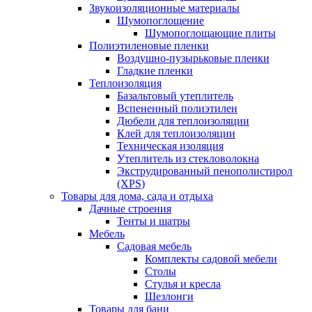
Звукоизоляционные материалы
Шумопоглощение
Шумопоглощающие плиты
Полиэтиленовые пленки
Воздушно-пузырьковые пленки
Гладкие пленки
Теплоизоляция
Базальтовый утеплитель
Вспененный полиэтилен
Дюбели для теплоизоляции
Клей для теплоизоляции
Техническая изоляция
Утеплитель из стекловолокна
Экструдированный пенополистирол
(XPS)
Товары для дома, сада и отдыха
Дачные строения
Тенты и шатры
Мебель
Садовая мебель
Комплекты садовой мебели
Столы
Стулья и кресла
Шезлонги
Товары для бани