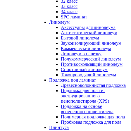
32 класс
33 класс
34 класс
SPC ламинат
Линолеум
Аксессуары для линолеума
Антистатический линолеум
Бытовой линолеум
Звукоизолирующий линолеум
Коммерческий линолеум
Линолеум в нарезку
Полукоммерческий линолеум
Противоскользящий линолеум
Спортивный линолеум
Токопроводящий линолеум
Подложка под ламинат
Древесноволокнистая подложка
Подложка для пола из
экструдированного
пенополистирола (XPS)
Подложка на основе
вспененного полиэтилена
Полимерная подложка для пола
Пробковая подложка для пола
Плинтуса