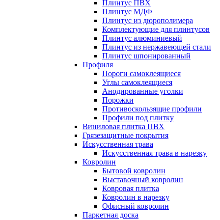
Плинтус ПВХ
Плинтус МДФ
Плинтус из дюрополимера
Комплектующие для плинтусов
Плинтус алюминиевый
Плинтус из нержавеющей стали
Плинтус шпонированный
Профиля
Пороги самоклеящиеся
Углы самоклеящиеся
Анодированные уголки
Порожки
Противоскользящие профили
Профили под плитку
Виниловая плитка ПВХ
Грязезащитные покрытия
Искусственная трава
Искусственная трава в нарезку
Ковролин
Бытовой ковролин
Выставочный ковролин
Ковровая плитка
Ковролин в нарезку
Офисный ковролин
Паркетная доска