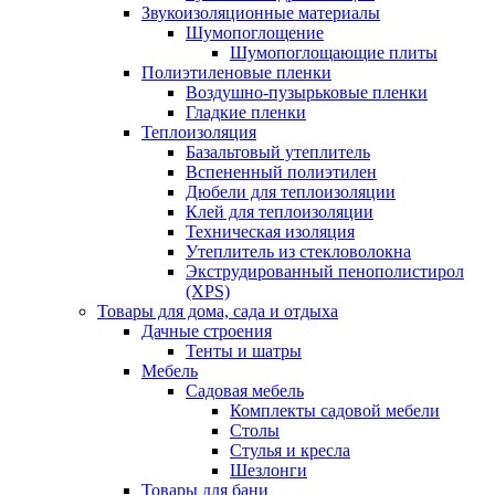
Звукоизоляционные материалы
Шумопоглощение
Шумопоглощающие плиты
Полиэтиленовые пленки
Воздушно-пузырьковые пленки
Гладкие пленки
Теплоизоляция
Базальтовый утеплитель
Вспененный полиэтилен
Дюбели для теплоизоляции
Клей для теплоизоляции
Техническая изоляция
Утеплитель из стекловолокна
Экструдированный пенополистирол
(XPS)
Товары для дома, сада и отдыха
Дачные строения
Тенты и шатры
Мебель
Садовая мебель
Комплекты садовой мебели
Столы
Стулья и кресла
Шезлонги
Товары для бани