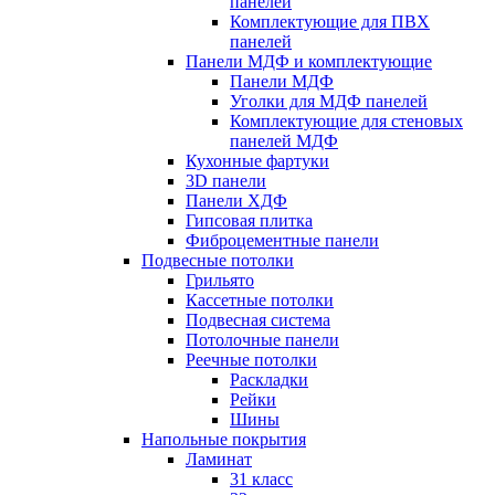
панелей
Комплектующие для ПВХ
панелей
Панели МДФ и комплектующие
Панели МДФ
Уголки для МДФ панелей
Комплектующие для стеновых
панелей МДФ
Кухонные фартуки
3D панели
Панели ХДФ
Гипсовая плитка
Фиброцементные панели
Подвесные потолки
Грильято
Кассетные потолки
Подвесная система
Потолочные панели
Реечные потолки
Раскладки
Рейки
Шины
Напольные покрытия
Ламинат
31 класс