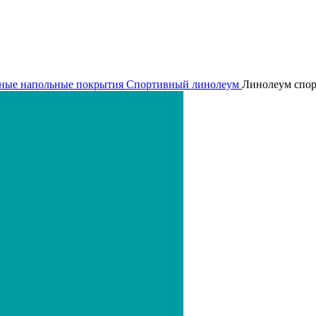
ные напольные покрытия
Спортивный линолеум
Линолеум спорт