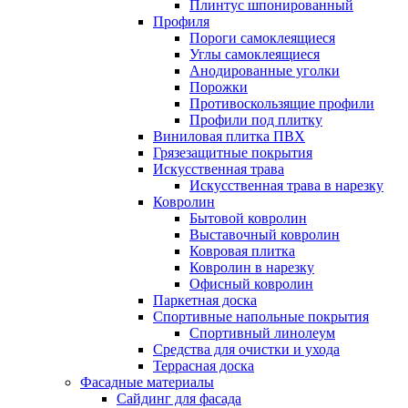
Плинтус шпонированный
Профиля
Пороги самоклеящиеся
Углы самоклеящиеся
Анодированные уголки
Порожки
Противоскользящие профили
Профили под плитку
Виниловая плитка ПВХ
Грязезащитные покрытия
Искусственная трава
Искусственная трава в нарезку
Ковролин
Бытовой ковролин
Выставочный ковролин
Ковровая плитка
Ковролин в нарезку
Офисный ковролин
Паркетная доска
Спортивные напольные покрытия
Спортивный линолеум
Средства для очистки и ухода
Террасная доска
Фасадные материалы
Сайдинг для фасада