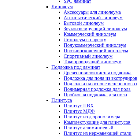
SPC ламинат
Линолеум
Аксессуары для линолеума
Антистатический линолеум
Бытовой линолеум
Звукоизолирующий линолеум
Коммерческий линолеум
Линолеум в нарезку
Полукоммерческий линолеум
Противоскользящий линолеум
Спортивный линолеум
Токопроводящий линолеум
Подложка под ламинат
Древесноволокнистая подложка
Подложка для пола из экструдиро
Подложка на основе вспененного 
Полимерная подложка для пола
Пробковая подложка для пола
Плинтуса
Плинтус ПВХ
Плинтус МДФ
Плинтус из дюрополимера
Комплектующие для плинтусов
Плинтус алюминиевый
Плинтус из нержавеющей стали