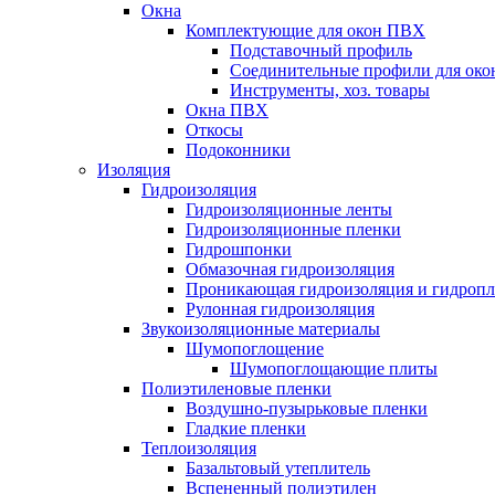
Окна
Комплектующие для окон ПВХ
Подставочный профиль
Соединительные профили для ок
Инструменты, хоз. товары
Окна ПВХ
Откосы
Подоконники
Изоляция
Гидроизоляция
Гидроизоляционные ленты
Гидроизоляционные пленки
Гидрошпонки
Обмазочная гидроизоляция
Проникающая гидроизоляция и гидроп
Рулонная гидроизоляция
Звукоизоляционные материалы
Шумопоглощение
Шумопоглощающие плиты
Полиэтиленовые пленки
Воздушно-пузырьковые пленки
Гладкие пленки
Теплоизоляция
Базальтовый утеплитель
Вспененный полиэтилен