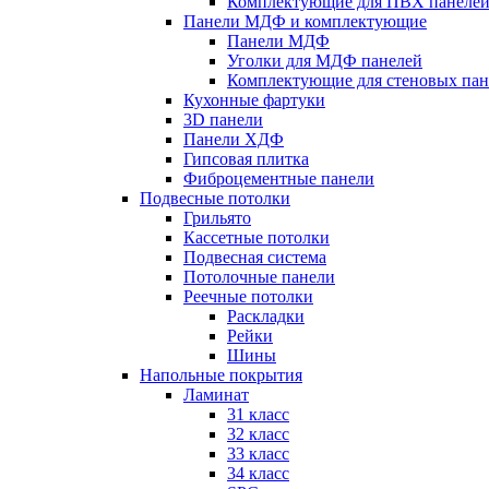
Комплектующие для ПВХ панеле
Панели МДФ и комплектующие
Панели МДФ
Уголки для МДФ панелей
Комплектующие для стеновых па
Кухонные фартуки
3D панели
Панели ХДФ
Гипсовая плитка
Фиброцементные панели
Подвесные потолки
Грильято
Кассетные потолки
Подвесная система
Потолочные панели
Реечные потолки
Раскладки
Рейки
Шины
Напольные покрытия
Ламинат
31 класс
32 класс
33 класс
34 класс