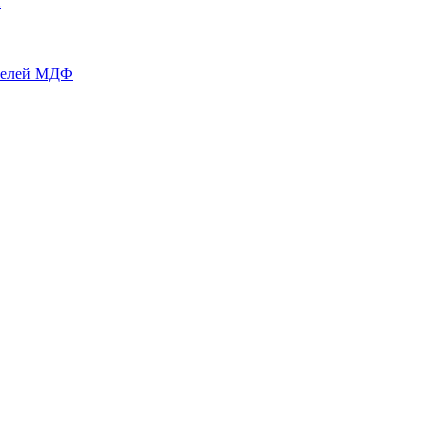
й
нелей МДФ