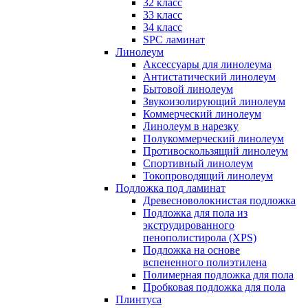
32 класс
33 класс
34 класс
SPC ламинат
Линолеум
Аксессуары для линолеума
Антистатический линолеум
Бытовой линолеум
Звукоизолирующий линолеум
Коммерческий линолеум
Линолеум в нарезку
Полукоммерческий линолеум
Противоскользящий линолеум
Спортивный линолеум
Токопроводящий линолеум
Подложка под ламинат
Древесноволокнистая подложка
Подложка для пола из
экструдированного
пенополистирола (XPS)
Подложка на основе
вспененного полиэтилена
Полимерная подложка для пола
Пробковая подложка для пола
Плинтуса