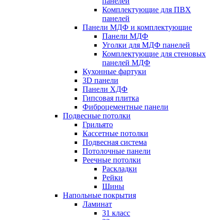
панелей
Комплектующие для ПВХ
панелей
Панели МДФ и комплектующие
Панели МДФ
Уголки для МДФ панелей
Комплектующие для стеновых
панелей МДФ
Кухонные фартуки
3D панели
Панели ХДФ
Гипсовая плитка
Фиброцементные панели
Подвесные потолки
Грильято
Кассетные потолки
Подвесная система
Потолочные панели
Реечные потолки
Раскладки
Рейки
Шины
Напольные покрытия
Ламинат
31 класс