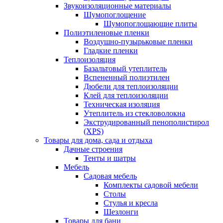
Звукоизоляционные материалы
Шумопоглощение
Шумопоглощающие плиты
Полиэтиленовые пленки
Воздушно-пузырьковые пленки
Гладкие пленки
Теплоизоляция
Базальтовый утеплитель
Вспененный полиэтилен
Дюбели для теплоизоляции
Клей для теплоизоляции
Техническая изоляция
Утеплитель из стекловолокна
Экструдированный пенополистирол
(XPS)
Товары для дома, сада и отдыха
Дачные строения
Тенты и шатры
Мебель
Садовая мебель
Комплекты садовой мебели
Столы
Стулья и кресла
Шезлонги
Товары для бани