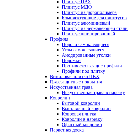
Плинтус ПВХ
Плинтус МДФ
Плинтус из дюрополимера
Комплектующие для плинтусов
Плинтус алюминиевый
Плинтус из нержавеющей стали
Плинтус шпонированный
Профиля
Пороги самоклеящиеся
Углы самоклеящиеся
Анодированные уголки
Порожки
Противоскользящие профили
Профили под плитку
Виниловая плитка ПВХ
Грязезащитные покрытия
Искусственная трава
Искусственная трава в нарезку
Ковролин
Бытовой ковролин
Выставочный ковролин
Ковровая плитка
Ковролин в нарезку
Офисный ковролин
Паркетная доска